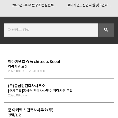
2026년 (주)이든구조컨설턴트 ...
로디자인_ 신입사원 및 5년차 ...
SPACE 소개
공지사항
search
기사문의
광고문의
Contact
이아키텍츠 Yi Architects Seoul
경력사원 모집
2026.08.07 ~ 2026.09.06
(주)동심원건축사사무소
[추가모집]동심원 건축사사무소 경력사원 모집
2026.08.07 ~
준 아키텍츠 건축사사무소(주)
경력/신입