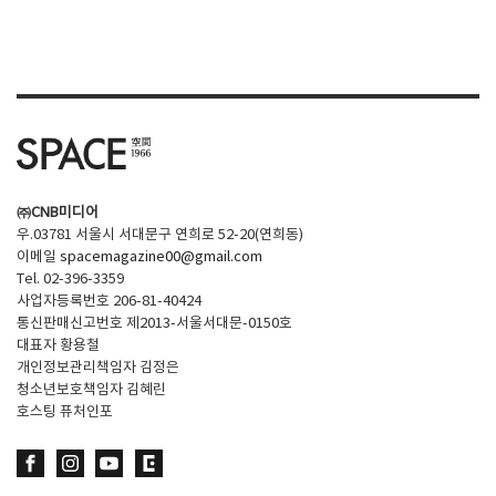
SPACE 소개
공지사항
기사문의
광고문의
Contact
㈜CNB미디어
우.03781 서울시 서대문구 연희로 52-20(연희동)
이메일
spacemagazine00@gmail.com
Tel. 02-396-3359
사업자등록번호 206-81-40424
통신판매신고번호 제2013-서울서대문-0150호
대표자 황용철
개인정보관리책임자 김정은
청소년보호책임자 김혜린
호스팅 퓨처인포