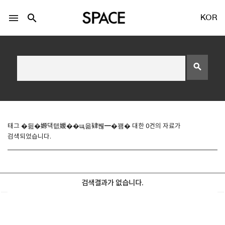
menu
search
KOR
search
LOGIN
회원가입
태그 �딆�嫄댁텞媛��щ읆肄붾━�꽴� 대한 0건의 자료가
검색되었습니다.
Facebook 로그인
Twitter 로그인
검색결과가 없습니다.
Naver 로그인