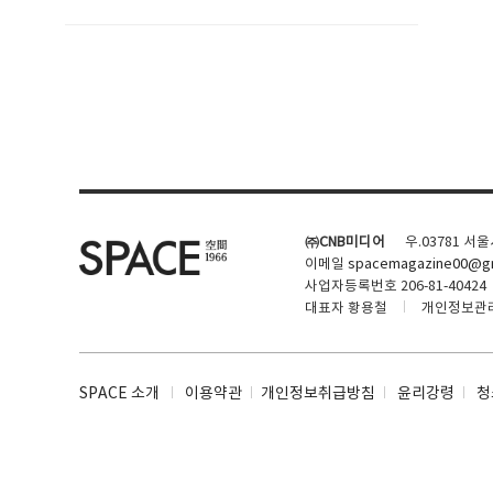
SPACE 소개
공지사항
기사문의
광고문의
㈜CNB미디어
우.03781 서
Contact
이메일
spacemagazine00@gm
사업자등록번호 206-81-40424
대표자 황용철
개인정보관
SPACE 소개
이용약관
개인정보취급방침
윤리강령
청