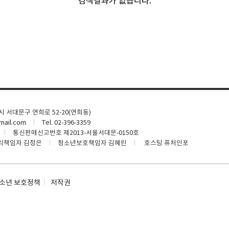
검색결과가 없습니다.
울시 서대문구 연희로 52-20(연희동)
ail.com
Tel. 02-396-3359
통신판매신고번호 제2013-서울서대문-0150호
리책임자 김정은
청소년보호책임자 김혜린
호스팅 퓨처인포
소년 보호정책
저작권