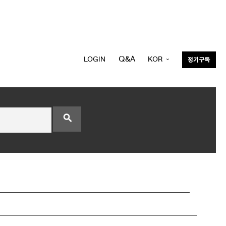
Q&A
LOGIN
KOR
정기구독
ENG
search