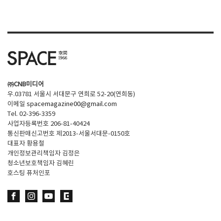
SPACE 소개
공지사항
기사문의
광고문의
㈜CNB미디어
Contact
우.03781 서울시 서대문구 연희로 52-20(연희동)
이메일
spacemagazine00@gmail.com
Tel. 02-396-3359
사업자등록번호 206-81-40424
통신판매신고번호 제2013-서울서대문-0150호
대표자 황용철
개인정보관리책임자 김정은
청소년보호책임자 김혜린
호스팅 퓨처인포