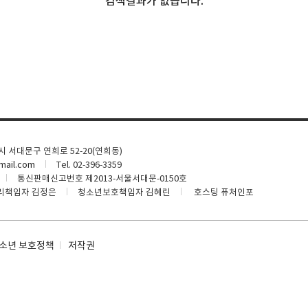
검색결과가 없습니다.
울시 서대문구 연희로 52-20(연희동)
ail.com
Tel. 02-396-3359
통신판매신고번호 제2013-서울서대문-0150호
리책임자 김정은
청소년보호책임자 김혜린
호스팅 퓨처인포
소년 보호정책
저작권