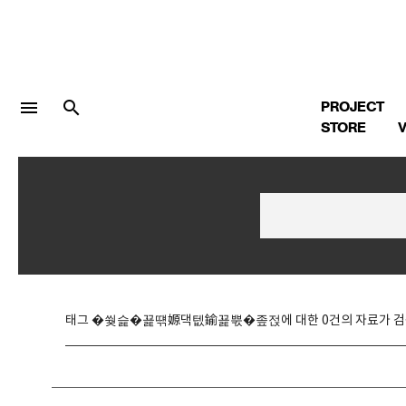
menu
search
PROJECT
STORE
V
LOGIN
회원가입
Facebook 로그인
태그 �쒖슱�꾩떆嫄댁텞鍮꾩뿏�좊젅에 대한 0건의 자료가 검
Twitter 로그인
Naver 로그인