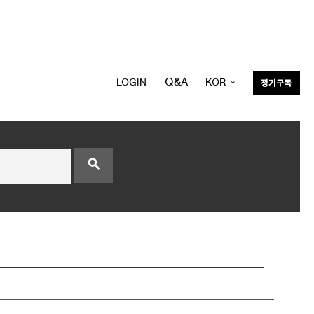
Q&A
LOGIN
KOR
정기구독
ENG
search