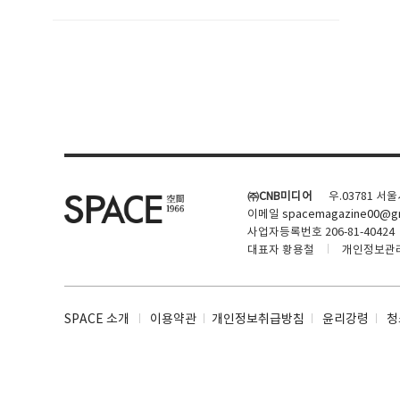
SPACE 소개
공지사항
기사문의
광고문의
㈜CNB미디어
우.03781 서
Contact
이메일
spacemagazine00@gm
사업자등록번호 206-81-40424
대표자 황용철
개인정보관
SPACE 소개
이용약관
개인정보취급방침
윤리강령
청