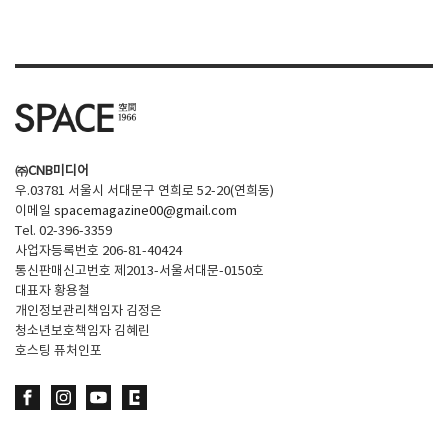
SPACE 소개
공지사항
기사문의
광고문의
㈜CNB미디어
Contact
우.03781 서울시 서대문구 연희로 52-20(연희동)
이메일
spacemagazine00@gmail.com
Tel. 02-396-3359
사업자등록번호 206-81-40424
통신판매신고번호 제2013-서울서대문-0150호
대표자 황용철
개인정보관리책임자 김정은
청소년보호책임자 김혜린
호스팅 퓨처인포