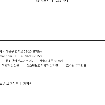
검색결과가 없습니다.
울시 서대문구 연희로 52-20(연희동)
ail.com
Tel. 02-396-3359
통신판매신고번호 제2013-서울서대문-0150호
리책임자 김정은
청소년보호책임자 김혜린
호스팅 퓨처인포
소년 보호정책
저작권