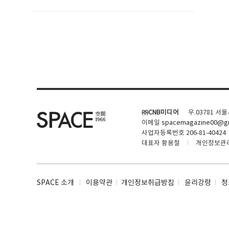
SPACE 소개
공지사항
기사문의
광고문의
㈜CNB미디어
우.03781 서
Contact
이메일
spacemagazine00@gm
사업자등록번호 206-81-40424
대표자 황용철
개인정보관
SPACE 소개
이용약관
개인정보취급방침
윤리강령
청