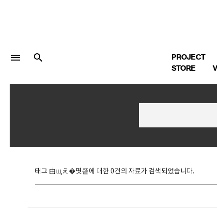
menu
search
PROJECT
STORE
V
LOGIN
회원가입
Facebook 로그인
태그 由щえ�몃쭅에 대한 0건의 자료가 검색되었습니다.
Twitter 로그인
Naver 로그인