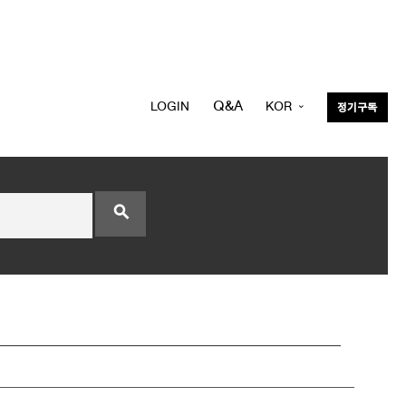
Q&A
LOGIN
KOR
정기구독
ENG
search