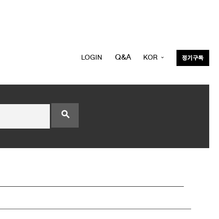
Q&A
LOGIN
KOR
정기구독
ENG
search