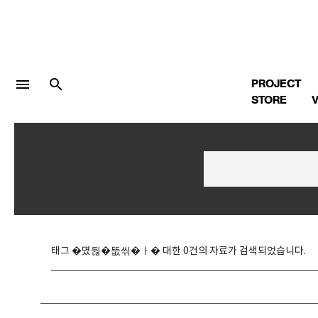
menu
search
PROJECT
STORE
V
LOGIN
회원가입
Facebook 로그인
태그 �몄뒪�뚮씪�ㅏ� 대한 0건의 자료가 검색되었습니다.
Twitter 로그인
Naver 로그인