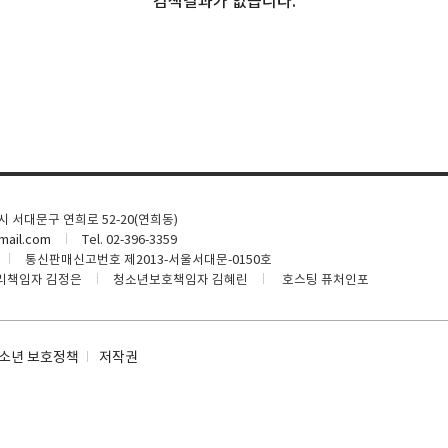
검색결과가 없습니다.
울시 서대문구 연희로 52-20(연희동)
ail.com
Tel. 02-396-3359
통신판매신고번호 제2013-서울서대문-0150호
리책임자 김정은
청소년보호책임자 김혜린
호스팅 퓨처인포
소년 보호정책
저작권