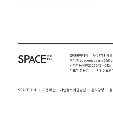
SPACE 소개
공지사항
기사문의
광고문의
㈜CNB미디어
우.03781 서
Contact
이메일
spacemagazine00@gm
사업자등록번호 206-81-40424
대표자 황용철
개인정보관
SPACE 소개
이용약관
개인정보취급방침
윤리강령
청