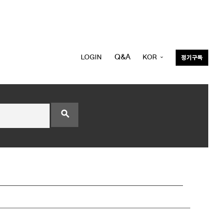
Q&A
LOGIN
KOR
정기구독
ENG
search