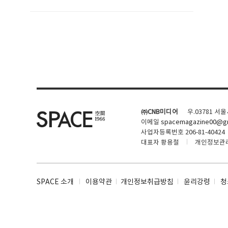
SPACE 소개
공지사항
기사문의
광고문의
㈜CNB미디어
우.03781 서
Contact
이메일
spacemagazine00@gm
사업자등록번호 206-81-40424
대표자 황용철
개인정보관
SPACE 소개
이용약관
개인정보취급방침
윤리강령
청