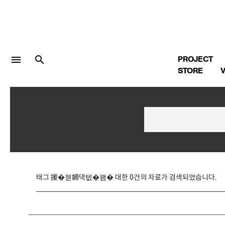
menu
search
PROJECT
STORE
V
LOGIN
회원가입
Facebook 로그인
태그 援�젣嫄댁텞�꽴� 대한 0건의 자료가 검색되었습니다.
Twitter 로그인
Naver 로그인