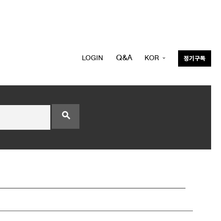
Q&A
LOGIN
KOR
정기구독
ENG
search