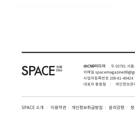
SPACE 소개
공지사항
기사문의
광고문의
㈜CNB미디어
우.03781 서
Contact
이메일
spacemagazine00@gm
사업자등록번호 206-81-40424
대표자 황용철
개인정보관
SPACE 소개
이용약관
개인정보취급방침
윤리강령
청