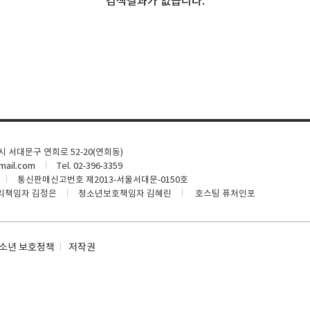
검색결과가 없습니다.
울시 서대문구 연희로 52-20(연희동)
ail.com
Tel. 02-396-3359
통신판매신고번호 제2013-서울서대문-0150호
리책임자 김정은
청소년보호책임자 김혜린
호스팅 퓨처인포
소년 보호정책
저작권