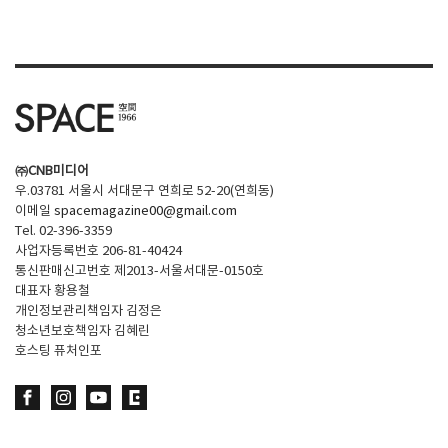
SPACE 소개
공지사항
기사문의
광고문의
㈜CNB미디어
Contact
우.03781 서울시 서대문구 연희로 52-20(연희동)
이메일
spacemagazine00@gmail.com
Tel. 02-396-3359
사업자등록번호 206-81-40424
통신판매신고번호 제2013-서울서대문-0150호
대표자 황용철
개인정보관리책임자 김정은
청소년보호책임자 김혜린
호스팅 퓨처인포