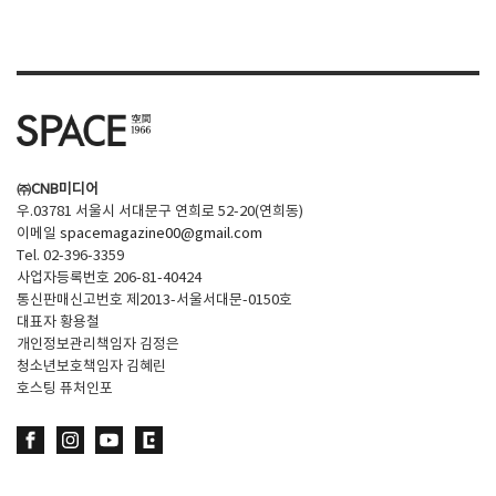
SPACE 소개
공지사항
기사문의
광고문의
㈜CNB미디어
Contact
우.03781 서울시 서대문구 연희로 52-20(연희동)
이메일
spacemagazine00@gmail.com
Tel. 02-396-3359
사업자등록번호 206-81-40424
통신판매신고번호 제2013-서울서대문-0150호
대표자 황용철
개인정보관리책임자 김정은
청소년보호책임자 김혜린
호스팅 퓨처인포