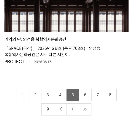
기억의 단: 의성읍 복합역사문화공간
「SPACE(공간)」 2026년 6월호 (통권 703호) 의성읍
복합역사문화공간은 서로 다른 시간이...
PROJECT
2026.06.16
1
2
3
4
5
6
7
8
keyboard_arrow_right
9
10