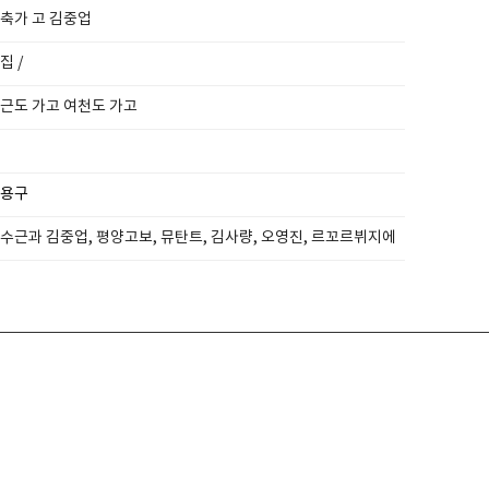
축가 고 김중업
집 /
근도 가고 여천도 가고
용구
수근과 김중업, 평양고보, 뮤탄트, 김사량, 오영진, 르꼬르뷔지에