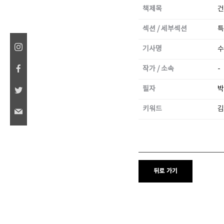
책제목
건
섹션 / 세부섹션
특
기사명
수
SPACE 소개
작가 / 소속
-
공지사항
기사문의
필자
박
광고문의
키워드
김
Contact
뒤로 가기