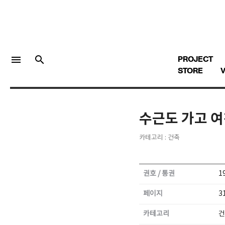
menu
search
PROJECT
STORE
V
수근도 가고 
LOGIN
회원가입
카테고리 : 건축
Facebook 로그인
권호 / 통권
1
Twitter 로그인
페이지
3
카테고리
건
Naver 로그인