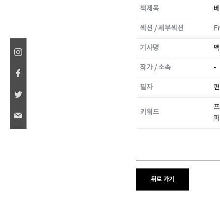
책제목
베
섹션 / 세부섹션
F
기사명
맥
SPACE 소개
작가 / 소속
-
공지사항
기사문의
필자
편
광고문의
프
키워드
Contact
퍼
뒤로 가기