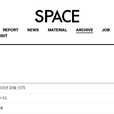
REPORT
NEWS
MATERIAL
ARCHIVE
JOB
ISIT
015년 10월 / 575
0~51
축