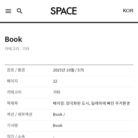
menu
search
KOR
Book
카테고리 : 기타
LOGIN
회원가입
권호 / 통권
2015년 10월 / 575
페이지
22
Facebook 로그인
카테고리
기타
책제목
베이징: 양극화된 도시, 딜레마에 빠진 주거환경
Twitter 로그인
섹션 / 세부섹션
Book /
Naver 로그인
기사명
Book
작가 / 소속
-