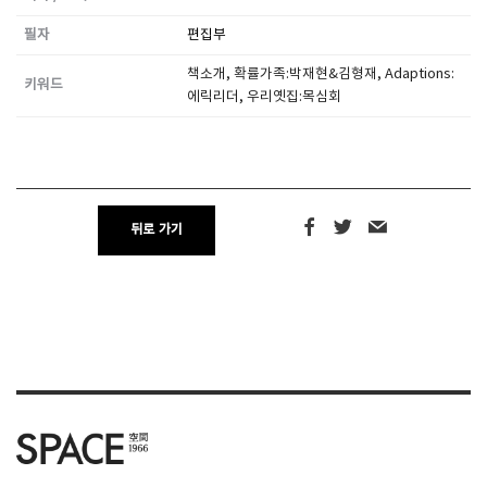
필자
편집부
SPACE 소개
책소개, 확률가족:박재현&김형재, Adaptions:
키워드
공지사항
에릭리더, 우리옛집:목심회
기사문의
광고문의
Contact
뒤로 가기