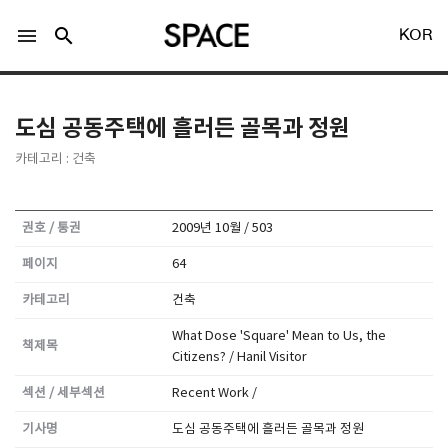
menu
search
KOR
도심 공동주택에 흘러든 골목과 정원
카테고리 : 건축
LOGIN
회원가입
권호 / 통권
2009년 10월 / 503
페이지
64
Facebook 로그인
카테고리
건축
What Dose 'Square' Mean to Us, the
책제목
Twitter 로그인
Citizens? / Hanil Visitor
섹션 / 세부섹션
Recent Work /
Naver 로그인
기사명
도심 공동주택에 흘러든 골목과 정원