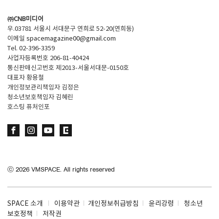
㈜CNB미디어
우.03781 서울시 서대문구 연희로 52-20(연희동)
이메일
spacemagazine00@gmail.com
Tel. 02-396-3359
사업자등록번호 206-81-40424
통신판매신고번호 제2013-서울서대문-0150호
대표자 황용철
개인정보관리책임자 김정은
청소년보호책임자 김혜린
호스팅 퓨처인포
ⓒ
2026
VMSPACE. All rights reserved
SPACE 소개
이용약관
개인정보취급방침
윤리강령
청소년
보호정책
저작권