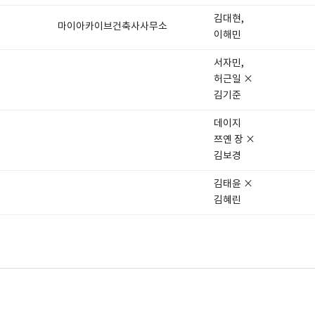
김대현,
마이아카이브건축사사무소
이해민
서자민,
허근일 ×
김기준
데이지
쯔옌 장 ×
김보경
김태윤 ×
김혜린