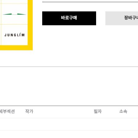
바로구매
장바구
세부섹션
작가
필자
소속