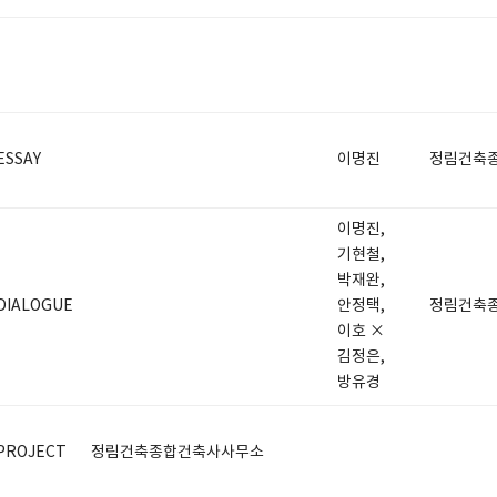
ESSAY
이명진
정림건축
이명진,
기현철,
박재완,
DIALOGUE
안정택,
정림건축
이호 ×
김정은,
방유경
PROJECT
정림건축종합건축사사무소