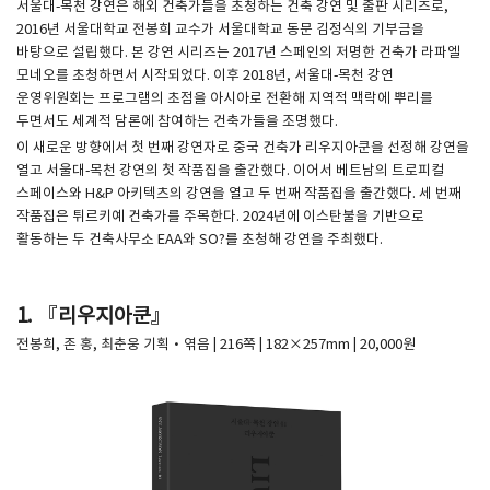
서울대-목천 강연은 해외 건축가들을 초청하는 건축 강연 및 출판 시리즈로,
2016년 서울대학교 전봉희 교수가 서울대학교 동문 김정식의 기부금을
바탕으로 설립했다. 본 강연 시리즈는 2017년 스페인의 저명한 건축가 라파엘
모네오를 초청하면서 시작되었다. 이후 2018년, 서울대-목천 강연
운영위원회는 프로그램의 초점을 아시아로 전환해 지역적 맥락에 뿌리를
두면서도 세계적 담론에 참여하는 건축가들을 조명했다.
이 새로운 방향에서 첫 번째 강연자로 중국 건축가 리우지아쿤을 선정해 강연을
열고 서울대-목천 강연의 첫 작품집을 출간했다. 이어서 베트남의 트로피컬
스페이스와 H&P 아키텍츠의 강연을 열고 두 번째 작품집을 출간했다. 세 번째
작품집은 튀르키예 건축가를 주목한다. 2024년에 이스탄불을 기반으로
활동하는 두 건축사무소 EAA와 SO?를 초청해 강연을 주최했다.
1. ​『리우지아쿤』
전봉희, 존 홍, 최춘웅 기획·엮음 | 216쪽 | 182×257mm | 20,000원​