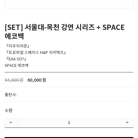
SPACE 소개
[SET] 서울대-목천 강연 시리즈 + SPACE
공지사항
에코백
기사문의
광고문의
『리우지아쿤』
『트로피컬 스페이스 H&P 아키텍츠』
Contact
『EAA SO?』
SPACE 에코백
94,000 원
60,000 원
출판사 :
수량