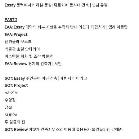
Essay
문턱에서 바라본 풍경: 튀르키예 동시대 건축 | 셉넴 유첼
PART 2​
EAA: Essay
맥락의 세부 사항을 추적해 반대 의견과 타협하기 | 엠레 아롤랏
EAA: Project
산카클라 모스크
박물관 호텔 안타키아
이스탄불 회화 및 조각 박물관
EAA: Review
경계의 건축가 | 서현
SO?: Essay
주인공이 아닌 건축 | 세빈제 바이라크
SO?: Project
bAKSM
수영장
닭집
SUPRA
두 얼굴의 집
SO?: Review
어떻게 건축사무소의 이름에 물음표가 붙었을까? | 강예린