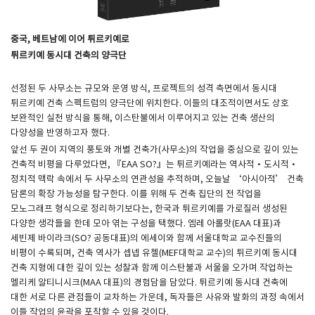
​중국, 베트남에 이어 튀르키예로
튀르키예 동시대 건축의 양극단
선정된 두 사무소는 규모와 운영 방식, 프로젝트의 성격 측면에서 동시대
튀르키예 건축 스펙트럼의 양극단에 위치한다. 이들의 대조적이면서도 상호
보완적인 실천 방식을 통해, 이스탄불에서 이루어지고 있는 건축 생산의
다양성을 반영하고자 했다.
앞선 두 권이 지역의 풍토와 개별 건축가(사무소)의 작업을 중심으로 깊이 있는
건축적 비평을 다루었다면, 『EAA SO?』는 튀르키예라는 역사적·도시적·
정치적 맥락 속에서 두 사무소의 연관성을 추적하며, 오늘날 ‘아시아적’ 건축
담론의 확장 가능성을 탐구한다. 이를 위해 두 건축 집단의 전 작업을
모노그래프 형식으로 정리하기보다는, 한국과 튀르키예를 가로질러 생성된
다양한 생각들을 한데 모아 엮는 구성을 택했다. 엠레 아롤랏(EAA 대표)과
세빈제 바이라크(SO? 공동대표)의 에세이와 함께 서울대학교 교수진들의
비평이 수록되며, 건축 역사가 셉넵 유첼(MEF대학교 교수)의 튀르키예 동시대
건축 지형에 대한 깊이 있는 성찰과 함께 이스탄불과 서울을 오가며 작업하는
멜리케 알티니시크(MAA 대표)의 경험담을 담았다. 튀르키예 동시대 건축에
대한 서로 다른 관점들이 교차하는 가운데, 독자들은 사유와 발화의 과정 속에서
이들 작업의 윤곽을 포착할 수 있을 것이다.​