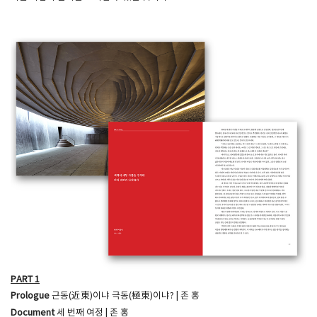
PART 1​
Prologue
근동(近東)이냐 극동(極東)이냐? | 존 홍
Document
세 번째 여정 | 존 홍