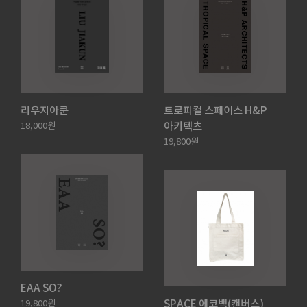
리우지아쿤
트로피컬 스페이스 H&P
아키텍츠
18,000원
19,800원
EAA SO?
SPACE 에코백(캔버스)
19,800원