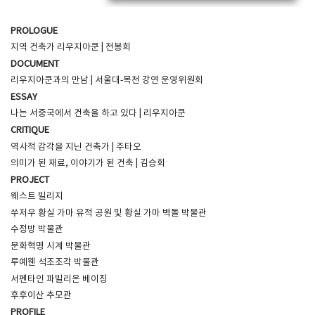
PROLOGUE
지역 건축가 리우지아쿤 | 전봉희
DOCUMENT
리우지아쿤과의 만남 | 서울대-목천 강연 운영위원회
ESSAY
나는 서중국에서 건축을 하고 있다 | 리우지아쿤
CRITIQUE
역사적 감각을 지닌 건축가 | 주타오
의미가 된 재료, 이야기가 된 건축 | 김승회
PROJECT
웨스트 빌리지
쑤저우 황실 가마 유적 공원 및 황실 가마 벽돌 박물관
수정방 박물관
문화혁명 시계 박물관
루예웬 석조조각 박물관
서펜타인 파빌리온 베이징
후후이산 추모관
PROFILE