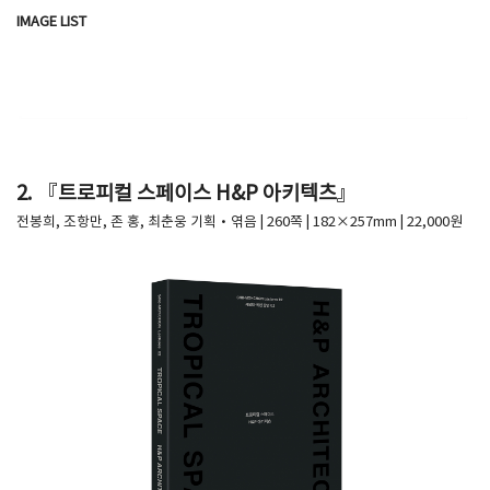
IMAGE LIST
​
2.
『트로피컬 스페이스 H&P 아키텍츠』
전봉희, 조항만, 존 홍, 최춘웅 기획·엮음 | 260쪽 | 182×257mm | 22,000원​