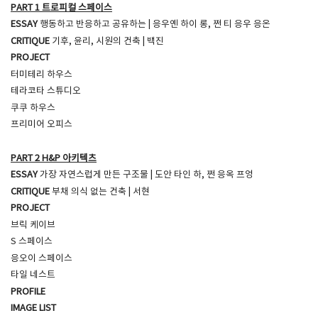
PART 1 트로피컬 스페이스
ESSAY
행동하고 반응하고 공유하는 | 응우옌 하이 롱, 쩐 티 응우 응온
CRITIQUE
기후, 윤리, 시원의 건축 | 백진
PROJECT
터미테리 하우스
테라코타 스튜디오
쿠쿠 하우스
프리미어 오피스
PART 2 H&P 아키텍츠
ESSAY
가장 자연스럽게 만든 구조물 | 도안 타인 하, 쩐 응옥 프엉
CRITIQUE
부채 의식 없는 건축 | 서현
PROJECT
브릭 케이브
S 스페이스
응오이 스페이스
타일 네스트
PROFILE
IMAGE LIST​