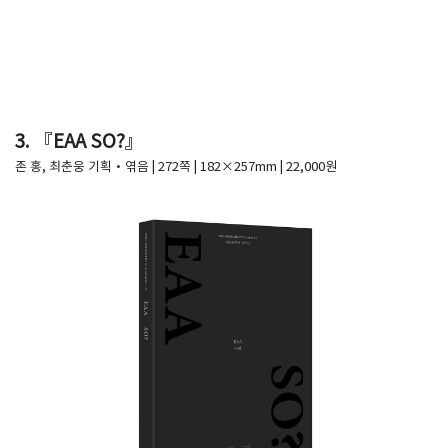
3. 『EAA SO?』
존 홍, 최춘웅 기획·엮음 | 272쪽 | 182×257mm | 22,000원​