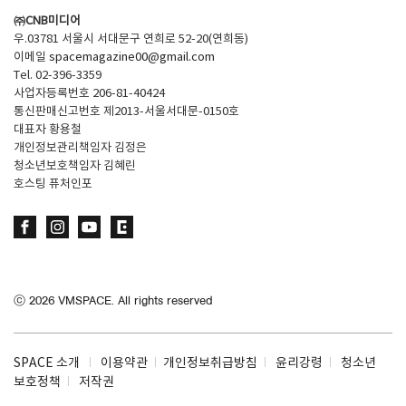
㈜CNB미디어
우.03781 서울시 서대문구 연희로 52-20(연희동)
이메일
spacemagazine00@gmail.com
Tel. 02-396-3359
사업자등록번호 206-81-40424
통신판매신고번호 제2013-서울서대문-0150호
대표자 황용철
개인정보관리책임자 김정은
청소년보호책임자 김혜린
호스팅 퓨처인포
ⓒ
2026
VMSPACE. All rights reserved
SPACE 소개
이용약관
개인정보취급방침
윤리강령
청소년
보호정책
저작권