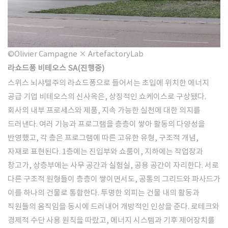
©Olivier Campagne × ArtefactoryLab
라쇼드퐁 비테오스 SA(진행중)
스위스 뇌샤텔주의 라쇼드퐁으로 들어서는 초입에 위치한 에너지
공급 기업 비테오스의 신사옥은, 상징적인 쇼케이스로 구상됐다.
회사의 내부 프로세스와 제품, 지속 가능한 실천에 대한 의지를
드러낸다. 여러 기능과 프로그램을 층층이 쌓아 활동의 다양성을
반영했고, 각 층은 프로그램에 따른 고유한 유형, 구조적 개념,
자재로 표현된다. 1층에는 진입부와 쇼룸이, 지하에는 작업장과
창고가, 상층부에는 사무 공간과 실험실, 공용 공간이 자리한다. 서로
다른 구조적 원형들이 층층이 쌓이면서도, 공통의 그리드와 파사드가
이를 하나의 건물로 통합한다. 투명한 외피는 건물 내의 활동과
직원들의 움직임을 동시에 드러내어 개방적인 인상을 준다. 로테크와
경제적 수단 사용 원칙을 따랐고, 에너지 시스템과 기후 제어장치를