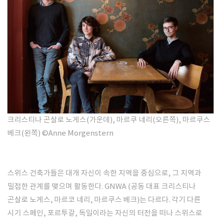
SPACE 소개
공지사항
기사문의
광고문의
Contact
크리스티나 곤살로 노게스(가운데), 마르쿠 네리(오른쪽), 마르쿠스
베크(왼쪽)
©Anne Morgenstern
스위스 건축가들은 대개 자신이 속한 지역을 중심으로, 그 지역과
밀접한 관계를 맺으며 활동한다. GNWA (공동 대표 크리스티나
곤살로 노게스, 마르코 네리, 마르쿠스 베크)는 다르다. 각기 다른
시기 스페인, 포르투갈, 독일이라는 자신의 터전을 떠나 스위스로