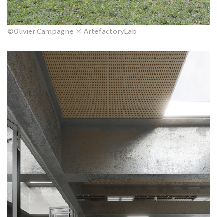
©Olivier Campagne × ArtefactoryLab