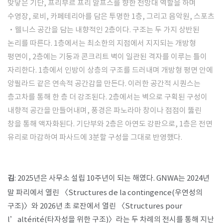
맞닿은 기단, 프리부르 프리 알프스를 향한 전망대 역할을 하며
수영장, 로비, 카페테리아를 담은 투명한 1층, 그리고 음악원, 스포츠
·웰니스 공간을 담는 내향적인 2층이다. 구조는 두 가지 상반된
논리를 따른다. 1층에서는 최소한의 지점에서 지지되는 개방형
평면이, 2층에는 기둥과 콘크리트 벽이 일관된 격자를 이루는 틀이
자리한다. 1층에서 인방이 상층의 구조를 드러내며 개방형 평면 안에
앙필라드 같은 연속적 공간감을 만든다. 이러한 공간적 시퀀스는
층고차를 통해 한 층 더 강조된다. 2층에서는 벽으로 구획된 구성이
내향적 공간을 만들어내며, 풍경은 파노라마 창이나 점점이 뚫린
창을 통해 액자화된다. 기단부와 2층은 아연도 강판으로, 1층은 전면
유리로 마감하여 파사드에 3분할 구성을 그대로 반영했다.
김
: 2025년은 사무소 설립 10주년이 되는 해였다. GNWA는 2024년
말 파리에서 열린 〈Structures de la contingence(우연성의
구조)〉와 2026년 초 로잔에서 열린 〈Structures pour
l’altérité(타자성을 위한 구조)〉라는 두 차례의 전시를 통해 지난