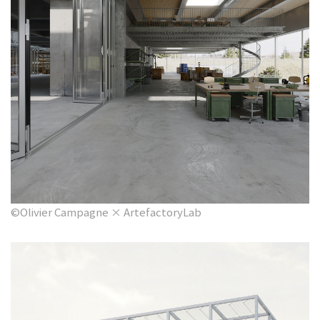
©Olivier Campagne × ArtefactoryLab