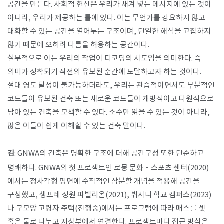
공간을 만든다. 사회적 헌신은 우리가 새겨 넣는 메시지에 있는 것이
아니라, 우리가 제공하는 틀에 있다. 이는 무언가를 강요하지 않고
대화할 수 있는 공간을 열어두는 구조이며, 단일한 해석을 고집하지
않기 때문에 오히려 다름을 허용하는 공간이다.
실무적으로 이는 우리의 작업이 디코딩의 시도임을 의미한다. 즉
의미가 정착되기 직전의 유보된 순간에 도달하고자 하는 것이다.
절대 영도 달성이 불가능하더라도, 우리는 관습적이면서도 부분적인
코드들이 유보된 건축 또는 새로운 코드들이 개방적이고 다원적으로
남아 있는 건축을 모색할 수 있다. 소수만 읽을 수 있는 것이 아니라,
많은 이들이 쉽게 이해할 수 있는 건축 말이다.
​김
: GNWA의 건축은 명확한 구조에 더해 공간구성 또한 단순하고
명쾌하다. GNWA의 첫 프로젝트인 로몽 문화·스포츠 센터(2020)
에서는 정사각형 평면에 수직적인 삼분할 개념을 적용해 공간을
구성했고, 생프레 정원 파빌리온(2021), 뷔시니 학교 캠퍼스(2023)
나 구모앙 고령자 주택(진행중)에서는 프로그램에 따라 매스를 셋
혹은 둘로 나누고 지상부에서 연결한다. 프로젝트마다 접근 방식은