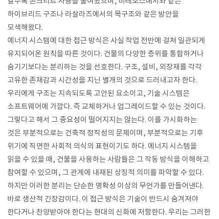
갈수록 콘크리트 사용을 줄여왔으며, 비테오스에서와 같은
하이브리드 구조나 라살라즈에서의 목구조와 같은 방안을
모색해왔다.
에너지 시스템에 대한 접근 방식은 사실 작업 전반에 걸쳐 일관되게
유지되어온 원칙을 따른 것이다. 건물의 다양한 층위를 통합하거나
숨기기보다는 분리하는 것을 선호한다. 구조, 설비, 외장재를 각각
고유한 존재감과 시간성을 지닌 별개의 것으로 드러내고자 한다.
우리에게 구조는 지속되도록 고안된 요소이고, 기술 시스템은
소프트웨어에 가깝다. 즉 교체하거나 업그레이드할 수 있는 것이다.
그렇다고 해서 그 중요성이 떨어지지는 않는다. 이를 가시화하는
것은 부분적으로는 건축적 정직성의 문제이며, 부분적으로는 기후
위기에 직면한 사회적 의식의 표현이기도 하다. 에너지 시스템을
읽을 수 있을 때, 건물을 사용하는 사람들은 그 작동 방식을 이해하고
참여할 수 있으며, 그 관계에 내재된 상징적 의미를 파악할 수 있다.
하지만 이러한 분리는 단순한 명확성 이상의 무언가를 만들어낸다.
바로 생산적 긴장감이다. 이 접근 방식은 기술이 반드시 숨겨져야
한다거나 찬양받아야 한다는 현대의 신화에 저항한다. 우리는 그러한