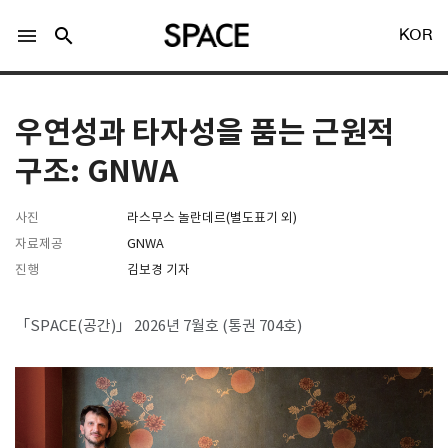
menu
search
KOR
우연성과 타자성을 품는 근원적
구조: GNWA
사진
라스무스 놀란데르(별도표기 외)
LOGIN
회원가입
자료제공
GNWA
진행
김보경 기자
Facebook 로그인
「SPACE(공간)」 2026년 7월호 (통권 704호)
Twitter 로그인
Naver 로그인