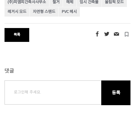
(주)피엠피건축사사무소
철거
해체
임시 건축물
올림픽 모드
레거시 모드
자연형 스탠드
PVC 메시
turned_in_not
목록
댓글
로그인해 주세요.
등록