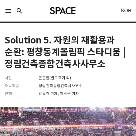
menu
search
KOR
Solution 5. 자원의 재활용과
순환: 평창동계올림픽 스타디움 |
정림건축종합건축사사무소
LOGIN
회원가입
사진
윤준환(별도표기 외)
자료제공
정림건축종합건축사사무소
Facebook 로그인
진행
방유경 기자, 이소운 기자
Twitter 로그인
Naver 로그인