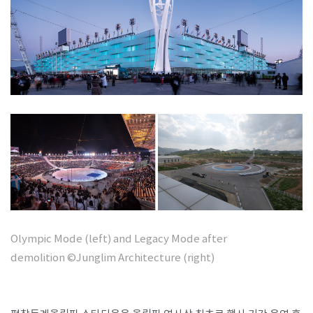
Olympic Mode (left) and Legacy Mode after
demolition
©Junglim Architecture
(right)