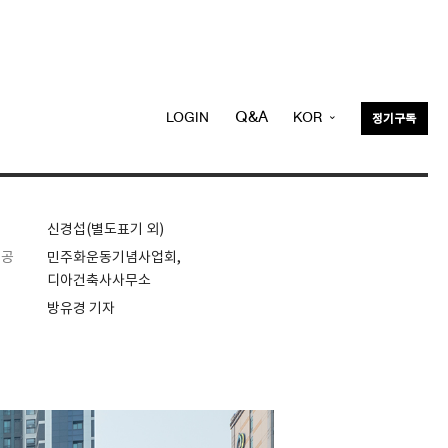
Q&A
LOGIN
KOR
정기구독
ENG
신경섭(별도표기 외)
제공
민주화운동기념사업회,
디아건축사사무소
방유경 기자