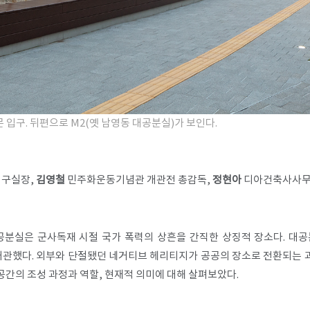
 입구. 뒤편으로 M2(옛 남영동 대공분실)가 보인다.
구실장,
김영철
민주화운동기념관 개관전 총감독,
정현아
디아건축사사무
대공분실은 군사독재 시절 국가 폭력의 상흔을 간직한 상징적 장소다. 대
개관했다. 외부와 단절됐던 네거티브 헤리티지가 공공의 장소로 전환되는 과
간의 조성 과정과 역할, 현재적 의미에 대해 살펴보았다.