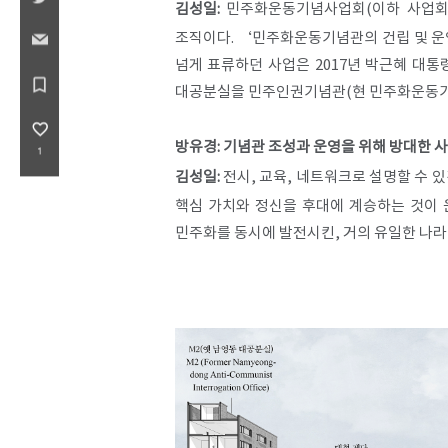
김성일:
민주화운동기념사업회(이하 사업회)
조직이다. ‘민주화운동기념관의 건립 및 운
넘게 표류하던 사업은 2017년 박근혜 대통
bookmark_border
대공분실을 민주인권기념관(현 민주화운동기
favorite_border
방유경: 기념관 조성과 운영을 위해 방대한 
1
김성일:
전시, 교육, 네트워크로 설명할 수 
핵심 가치와 정신을 후대에 계승하는 것이 
민주화를 동시에 발전시킨, 거의 유일한 나라