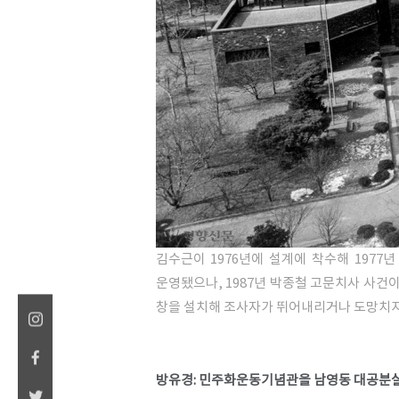
김수근이 1976년에 설계에 착수해 197
운영됐으나, 1987년 박종철 고문치사 사건
창을 설치해 조사자가 뛰어내리거나 도망치지
방유경: 민주화운동기념관을 남영동 대공분실