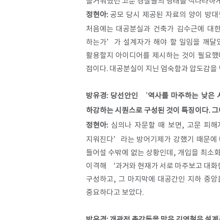
즐거워했던 고문 경찰들의 행태를 적나라하게
정현아:
공모 당시 제공된 자료의 양이 방대
처음에는 대공분실과 건축가 김수근에 대한
하는가’가 설계자가 해야 할 일임을 깨달았
활용할지 아이디어를 제시하는 것이 필요했
점이다. 대공분실이 지닌 엄숙함과 압도감을 
방유경: 당선안인 ‘역사를 마주하는 낮은 시
하강하는 시퀀스로 구성된 것이 특징이다. 그
정현아:
심의나 자문할 때 보면, 고문 피해
지워진다’라는 방어기제가 강했기 때문에 테
들어설 수밖에 없는 상황인데, 개입을 최소화
이격해 ‘과거와 현재가 서로 마주보고 대화한
구성하고, 그 마지막에 대공간인 지하 중앙
중요하다고 보았다.
방유경: 개관전 총감독을 맡은 김영철은 설계