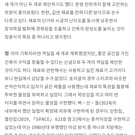
세 개가 아닌 두 개로 제안하기도 했다. 운영 전략까지 함께 고민하는
부분이 흥미로웠다. 한편, 값싼 재료를 전혀 다른 방식으로 손수
다루고 있다. 재료의 단가와 시공의 난이도를 동시에 낮추면서
창의력을 발휘해 경제성을 조율하고 건축의 완성도를 높이는 것이
정웅식의 특징 중 하나라고 생각한다.
정
: 아마 기획자라면 객실을 세 개로 계획했겠지만, 좋은 공간을 가진
건축이 수익을 창출할 수 있다는 신념으로 두 개의 객실을 제안한
것이기도 하다. 재료와 관련해서는 사용하고 싶은 재료가 고가이다
보니 현실에서 감당할 수가 없었다. 호리굴의 경우 스터코와 비슷한
끈적끈적하고 입자가 굵은 제품을 사용했는데 재료의 특성을 활용해
투박한 물성을 부여하고 싶었다. 그래서 목장갑을 끼고 여러 번
터치를 하면서 원하는 물성을 구현했다. 벽·선·들(2024)의
내부에서 했던 실험이 확장돼 외부에 구현하게 된 경우다. 닫힌집,
열린집(2019, 「SPACE」 623호 참고)에서는 종석미장을 구현하고
싶었는데 이는 1980년대 유행했던 마감 방식 중 하나로 지방에는