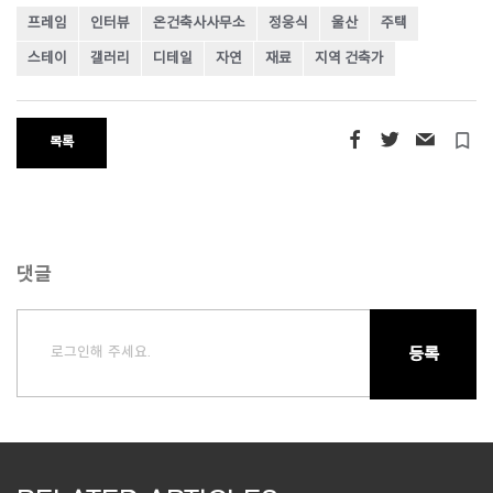
프레임
인터뷰
온건축사사무소
정웅식
울산
주택
스테이
갤러리
디테일
자연
재료
지역 건축가
turned_in_not
목록
댓글
로그인해 주세요.
등록