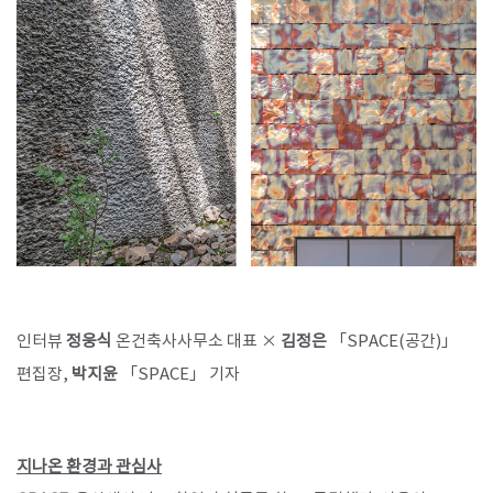
SPACE 소개
공지사항
기사문의
광고문의
Contact
인터뷰
정웅식
온건축사사무소 대표 ×
김정은
「SPACE(공간)」
편집장,
박지윤
「SPACE」 기자
​지나온 환경과 관심사