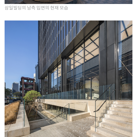
삼일빌딩의 남측 입면의
현재
모습