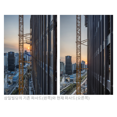
삼일빌딩의 기존 파사드(왼쪽)와 현재 파사드(오른쪽)