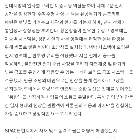
열대지방의 일사를 고려한 이중지붕 역할을 하며 다채로운 전시
공간을 형성한다. 수직수평 차양 내 벽돌 유공쌓기와 콘크리트
패턴은 햇빛을 가려주고 채광과 환기를 가능케 하며, 단지 전체에
통일성과 상징성을 부여한다. 항온항습이 필요한 수장고 영역에는
이중벽 시스템을, 상업시설과 사무 영역에는 쾌적한 실내 환경을
위해 벽돌로 쌓은 벽면에 조망창을 설치했다. 냉방 시스템이 도입된
전시 영역에는 반투명 유리를 적용했다. 시설 전체에 공조를
적용하되, 불안전한 전기 수급 사정을 고려해 자연채광 및 환기와
부분 공조를 유연하게 적용할 수 있는 ‘하이브리드 공조 시스템’을
적용했다. 인공 조명의 대안으로는 천장을 높게 설계하고 고창을
설치했다. 로비에서 회랑으로 연결되는 순환 동선은 전체를 묶어주는
‘통합’을 상징하며 사람들의 소통을 유발한다. 특히 진입부에 만든
긴 일자 형태의 천창은 관람객이 박물관의 처음과 마지막을 경험하는
가장 중요하고 상징적인 요소로 계획됐다.
SPACE
: 현지에서 자재 및 노동력 수급은 어떻게 해결했는지