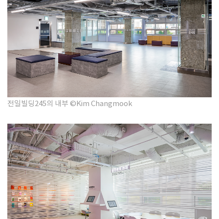
전일빌딩245의 내부 ©Kim Changmook