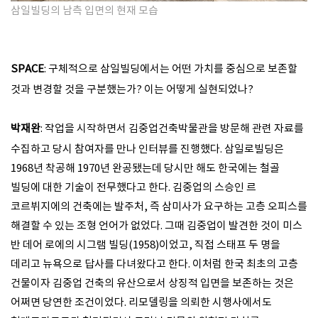
삼일빌딩의 남측 입면의
현재
모습
SPACE
: 구체적으로 삼일빌딩에서는 어떤 가치를 중심으로 보존할
것과 변경할 것을 구분했는가? 이는 어떻게 실현되었나?
박재완
: 작업을 시작하면서 김중업건축박물관을 방문해 관련 자료를
수집하고 당시 참여자를 만나 인터뷰를 진행했다. 삼일로빌딩은
1968년 착공해 1970년 완공됐는데 당시만 해도 한국에는 철골
빌딩에 대한 기술이 전무했다고 한다. 김중업의 스승인 르
코르뷔지에의 건축에는 발주처, 즉 삼미사가 요구하는 고층 오피스를
해결할 수 있는 조형 언어가 없었다. 그때 김중업이 발견한 것이 미스
반 데어 로에의 시그램 빌딩(1958)이었고, 직접 스태프 두 명을
데리고 뉴욕으로 답사를 다녀왔다고 한다. 이처럼 한국 최초의 고층
건물이자 김중업 건축의 유산으로서 상징적 입면을 보존하는 것은
어쩌면 당연한 조건이었다. 리모델링을 의뢰한 시행사에서도