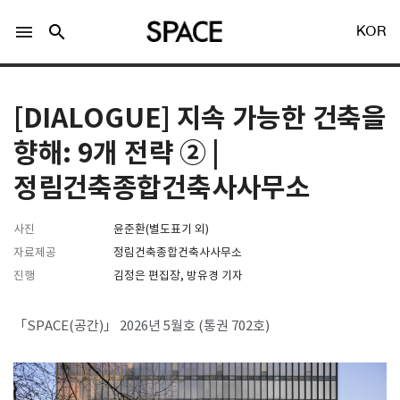
menu
search
KOR
[DIALOGUE] 지속 가능한 건축을
향해: 9개 전략 ② |
정림건축종합건축사사무소
LOGIN
회원가입
사진
윤준환(별도표기 외)
자료제공
정림건축종합건축사사무소
Facebook 로그인
진행
김정은 편집장, 방유경 기자
Twitter 로그인
「SPACE(공간)」 2026년 5월호 (통권 702호)
Naver 로그인