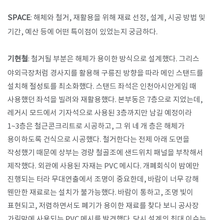
SPACE
: 해체와 철거, 재활용을 위해 재료 선정, 설계, 시공 방법 및
기간, 예산 등에 어떤 특이점이 있었는지 궁금하다.
기현철
: 철거될 부분은 해체가 용이한 방식으로 설계했다. 그리스
야외극장처럼 경사지를 활용해 구릉진 방향을 따라 메인 스탠드를
설치해 절성토를 최소화했다. 스탠드 좌석은 인천아시안게임 때
사용했던 좌석을 빌려와 재활용했다. 본부동은 7층으로 지었는데,
레거시 모드에서 기자석으로 사용된 3층까지만 남길 예정이라
1~3층은 철근콘크리트로 시공하고, 그 위 네 개 층은 해체가
용이하도록 건식으로 시공했다. 철거한다는 전제 아래 도면을
작성했기 때문에 상부는 경량 철골조에 샌드위치 패널을 부착해서
제작했다. 외관에 사용된 자재는 PVC 메시다. 개폐회식이 밤에만
진행되는 터라 무대연출에서 조명이 중요한데, 바람이 너무 강해
웬만한 재료로는 설치가 불가능했다. 바람이 통하고, 조명 빛이
표현되고, 저렴하면서도 폐기가 용이한 재료를 찾다 보니 공사장
가림막에 사용되는 PVC 메시를 발견했다. 당시 설계의 최대 이슈는