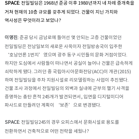
SPACE
: 전일빌딩은 1968년 준공 이후 1980년까지 네 차례 증개축을
거쳐 현재의 10층 규모를 갖추게 되었다. 건물이 지닌 가치와
역사성은 무엇이라고 보았나?
이명진
: 준공 당시 금남로에 들어선 몇 안되는 고층 건물이었던
전일빌딩은 전남일보의 새로운 사옥이자 전일방송국이 입주한
‘호남언론 1번지’였으며 광주 동구 시민들의 문화 거점이었다.
하지만 도심에서 사람들이 떠나면서 공실이 늘어나 건물은 급속하게
쇠락하게 됐다. 그러던 중 국립아시아문화전당(ACC)이 개관(2015)
하며 전일빌딩을 주차 지원시설로 리모델링하는 사업이 추진됐다.
건물 조사 과정에서 전일빌딩의 외벽과 실내에 군부의 헬기 사격을
증명하는 총탄 흔적 245개가 발견되면서, 입면을 디지털미디어
파사드로 만들려던 계획이 ‘보존’으로 변경됐다.
SPACE
: 전일빌딩245의 경우 오피스에서 문화시설로 용도를
전환하면서 건축적으로 어떤 전략을 세웠나?