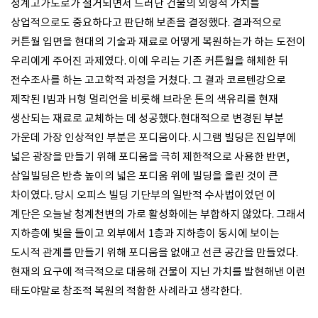
청계고가도로가 철거되면서 드러난 건물의 외형적 가치를
상업적으로도 중요하다고 판단해 보존을 결정했다. 결과적으로
커튼월 입면을 현대의 기술과 재료로 어떻게 복원하는가 하는 도전이
우리에게 주어진 과제였다. 이에 우리는 기존 커튼월을 해체한 뒤
전수조사를 하는 고고학적 과정을 거쳤다. 그 결과 코르텐강으로
제작된 I빔과 H형 멀리언을 비롯해 브라운 톤의 색유리를 현재
생산되는 재료로 교체하는 데 성공했다.현대적으로 변경된 부분
가운데 가장 인상적인 부분은 포디움이다. 시그램 빌딩은 진입부에
넓은 광장을 만들기 위해 포디움을 극히 제한적으로 사용한 반면,
삼일빌딩은 반층 높이의 넓은 포디움 위에 빌딩을 올린 것이 큰
차이였다. 당시 오피스 빌딩 기단부의 일반적 수사법이었던 이
계단은 오늘날 청계천변의 가로 활성화에는 부합하지 않았다. 그래서
지하층에 빛을 들이고 외부에서 1층과 지하층이 동시에 보이는
도시적 관계를 만들기 위해 포디움을 없애고 선큰 공간을 만들었다.
현재의 요구에 적극적으로 대응해 건물이 지닌 가치를 발현해낸 이런
태도야말로 창조적 복원의 적합한 사례라고 생각한다.