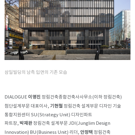
SPACE 소개
공지사항
기사문의
광고문의
Contact
삼일빌딩의 남측 입면의 기존 모습
DIALOGUE
이명진
정림건축종합건축사사무소(이하 정림건축)
첨단설계부문 대표이사,
기현철
정림건축 설계부문 디자인 기술
통합지원센터 SU(Strategy Unit) 디자인파트
파트장,
박재완
정림건축 설계부문 JDI(Junglim Design
Innovation) BU(Business Unit) 리더,
안정택
정림건축