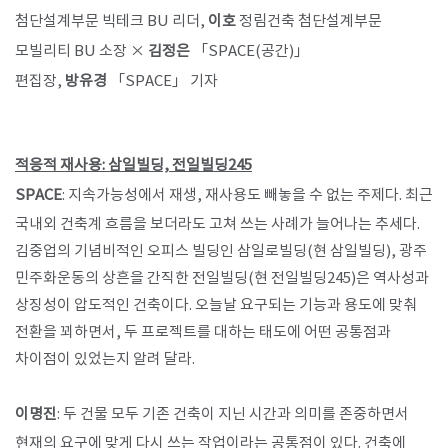
첨단설계부문 빅테크 BU 리더,
이호
정림건축 첨단설계부문
모빌리티 BU 소장 ×
김정은
「SPACE(공간)」
편집장,
방유경
「SPACE」 기자
​적응적 재사용: 삼일빌딩, 전일빌딩245
SPACE
: 지속가능성에서 재생, 재사용도 빼놓을 수 없는 주제다. 최근
국내외 건축계 흐름을 보더라도 고쳐 쓰는 사례가 늘어나는 추세다.
김중업의 기념비적인 오피스 빌딩인 삼일로빌딩(현 삼일빌딩), 광주
민주화운동의 상흔을 간직한 전일빌딩(현 전일빌딩245)은 역사성과
상징성이 압도적인 건축이다. 오늘날 요구되는 기능과 용도에 맞춰
전환을 꾀하면서, 두 프로젝트를 대하는 태도에 어떤 공통점과
차이점이 있었는지 알려 달라.
이명진
: 두 건물 모두 기존 건축이 지닌 시간과 의미를 존중하면서
현재의 요구에 맞게 다시 쓰는 작업이라는 공통점이 있다. 건축에