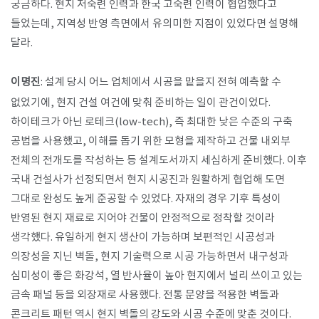
궁금하다. 현지 저숙련 인력과 한국 고숙련 인력이 협업했다고
들었는데, 지역성 반영 측면에서 유의미한 지점이 있었다면 설명해
달라.
이명진
: 설계 당시 어느 업체에서 시공을 맡을지 전혀 예측할 수
없었기에, 현지 건설 여건에 맞춰 준비하는 일이 관건이었다.
하이테크가 아닌 로테크(low-tech), 즉 최대한 낮은 수준의 구축
공법을 사용했고, 이해를 돕기 위한 모형을 제작하고 건물 내외부
전체의 전개도를 작성하는 등 설계도서까지 세심하게 준비했다. 이후
국내 건설사가 선정되면서 현지 시공진과 원활하게 협업해 도면
그대로 완성도 높게 준공할 수 있었다. 자재의 경우 기후 특성이
반영된 현지 재료로 지어야 건물이 안정적으로 정착할 것이라
생각했다. 유일하게 현지 생산이 가능하며 보편적인 시공성과
의장성을 지닌 벽돌, 현지 기술력으로 시공 가능하면서 내구성과
심미성이 좋은 화강석, 열 반사율이 높아 현지에서 널리 쓰이고 있는
금속 패널 등을 외장재로 사용했다. 전통 문양을 적용한 벽돌과
콘크리트 패턴 역시 현지 벽돌의 강도와 시공 수준에 맞춘 것이다.​