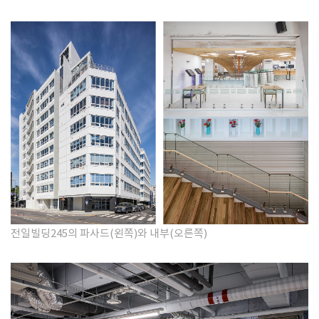
전일빌딩245의 파사드(왼쪽)와 내부(오른쪽)