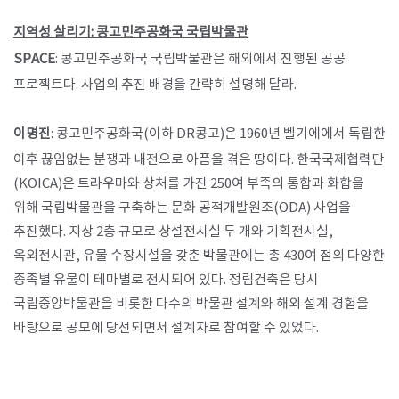
지역성 살리기: 콩고민주공화국 국립박물관
SPACE
: 콩고민주공화국 국립박물관은 해외에서 진행된 공공
프로젝트다. 사업의 추진 배경을 간략히 설명해 달라.
이명진
: 콩고민주공화국(이하 DR콩고)은 1960년 벨기에에서 독립한
이후 끊임없는 분쟁과 내전으로 아픔을 겪은 땅이다. 한국국제협력단
(KOICA)은 트라우마와 상처를 가진 250여 부족의 통합과 화합을
위해 국립박물관을 구축하는 문화 공적개발원조(ODA) 사업을
추진했다. 지상 2층 규모로 상설전시실 두 개와 기획전시실,
옥외전시관, 유물 수장시설을 갖춘 박물관에는 총 430여 점의 다양한
종족별 유물이 테마별로 전시되어 있다. 정림건축은 당시
국립중앙박물관을 비롯한 다수의 박물관 설계와 해외 설계 경험을
바탕으로 공모에 당선되면서 설계자로 참여할 수 있었다.​