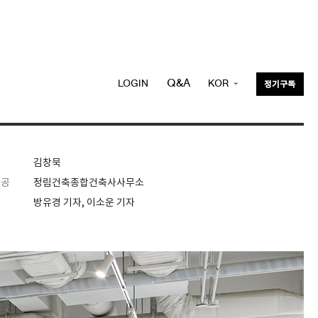
Q&A
LOGIN
KOR
정기구독
ENG
김창묵
제공
정림건축종합건축사사무소
방유경 기자, 이소운 기자