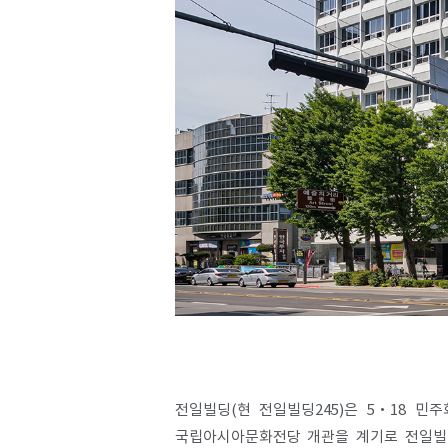
전일빌딩(현 전일빌딩245)은 5·18 민
국립아시아문화전당 개관을 계기로 전일빌