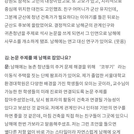
강원도 삼척도 고민의 대상이었고요. 또 고모가 있고, 지리적으로
중심에 위치한 대전도 고민했죠. 친구 어머니가 군산 유지인데,
그분께 군산에 청년 건축가가 필요하다는 이야기를 들은 뒤로는
군산도 후보에 올랐었어요. 결정적으로 남해군의 관계인구와
귀촌청년을 주제로 석사 논문을 쓰게 되면서 그 인연으로 남해에
사무소를 개소하게 됐죠. 남해에는 연고 대신 연구가 있어요. (웃음)
김: 논문 주제를 왜 남해로 잡았나요?
문:
남해에는 농촌 청년들의 주거 문제 해결을 위해 ‘코부기’라는
이동식 주택을 짓는 단체 팜프라가 있어요. 제가 졸업한 서울대학교
환경대학원은 다양한 배경을 가진 학생들이 모이는 곳이라, 교수님이
가능한 한 학생들의 미래 진로와 연결되도록 논문 주제를
잡아주셨었는데, 당시 팜프라의 활동이 건축과 연결될 가능성이
있다고 보셨던 것 같아요. 저에게 관계인구나 인터뷰 기반의 연구를
하면 좋을 것 같은데, 마침 건축을 직접 하는 친구들이 그곳에 있으니
남해에 한번 가보라고 말씀해주셨죠. 저는 그런 조언을 들으면
별다른 저항 없이 바로 가는 스타일이라 자연스럽게 남해에 오게