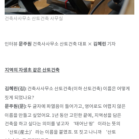
건축사사무소 산토건축 사무실
인터뷰
문주원
건축사사무소 산토건축 대표 ×
김혜린
기자
지역의 자생초 같은 산토건축
김혜린(김):
건축사사무소 산토건축(이하 산토건축) 이름은 어떻게
짓게 되었나요?
문주원(문):
두 글자에 파열음이 들어가고, 영어로도 어렵지 않은
이름을 만들고 싶었어요. 1년 동안 고민한 끝에, 지역성을 담은
건축을 하고 싶다는 의미를 넣고자 ‘태어난 땅’이라는 뜻의
‘산토(産土)’라는 이름을 붙였죠. 또 짓고 나니까 ‘산토