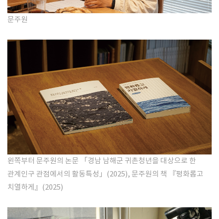
문주원
왼쪽부터 문주원의 논문 「경남 남해군 귀촌청년을 대상으로 한
관계인구 관점에서의 활동특성」(2025), 문주원의 책 『평화롭고
치열하게』(2025)