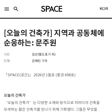
menu
search
KOR
[오늘의 건축가] 지역과 공동체에
순응하는: 문주원
사진
김산(별도표기 외)
LOGIN
회원가입
진행
김혜린 기자
Facebook 로그인
「SPACE(공간)」 2026년 1월호 (통권 698호)
Twitter 로그인
오늘의 건축가
Naver 로그인
‘오늘의 건축가’는 다양한 소재와 방식으로 저마다의 건축을
모색하는 젊은 건축가를 만나기 위해 기획됐다. 그들은 무엇을