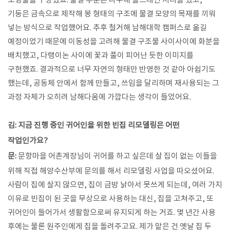
조형물을 구상했죠. 물결 부분은 나무에 올스테인 처리를 했고,
기둥은 금속으로 제작해 봉 형태의 구조에 물결 모양의 목재를 끼워
넣는 방식으로 작업했어요. 추후 철거해 남해대학 캠퍼스로 옮길
예정이었기 때문에 이동성을 고려해 물결 구조물 사이사이에 화분을
배치했고, 다랭이논 사이에 꽃과 풀이 피어난 듯한 이미지를
구현했죠. 결과적으로 너무 자연의 형태만 반영한 것 같아 아쉽기도
했는데, 공동체 안에서 함께 만들고, 쓰임을 달리하며 재사용되는 그
과정 자체가 오히려 남해다움에 가깝다는 생각이 들었어요.
김: 지금 진행 중인 귀어인을 위한 빈집 리모델링은 어떤
작업인가요?
문:
문항마을 어촌계장님이 귀어를 하고 싶은데 살 집이 없는 이들을
위해 직접 해양수산부에 문의를 해서 리모델링 사업을 따오셨어요.
사람이 집에 살지 않으면, 집이 금방 낡아서 못쓰게 되는데, 여러 가지
이유로 빈집이 된 곳을 무상으로 사용하는 대신, 집을 고쳐주고, 또
귀어인이 들어가서 생활함으로써 유지되게 하는 거죠. 몇 년간 사용
후에는 물론 원주인에게 집을 돌려주고요. 제가 맡은 건 옛날 집 두