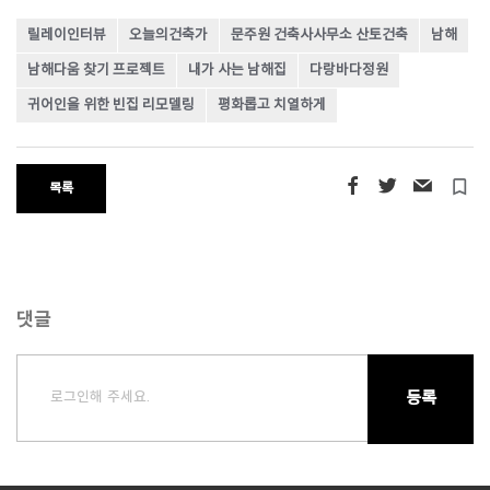
릴레이인터뷰
오늘의건축가
문주원 건축사사무소 산토건축
남해
남해다움 찾기 프로젝트
내가 사는 남해집
다랑바다정원
귀어인을 위한 빈집 리모델링
평화롭고 치열하게
turned_in_not
목록
댓글
로그인해 주세요.
등록