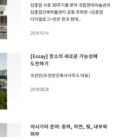
김중업 사후 30주기를 맞아 국립현대미술관과
김중업건축박물관이 공동 주최한 <김중업
다이얼로그>전은 한국 현대...
2018.10.14
[Essay] 장소의 새로운 가능성에
도전하기
조진만(조진만건축사사무소 대표)
2018.09.28
이시가미 준야: 중력, 자연, 빛, 내부와
외부