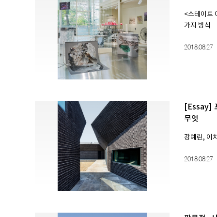
<스테이트 
가지 방식
2018.08.27
[Essay
무엇
강예린, 이치
2018.08.27