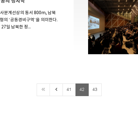
시공의 정치학
사분계선상의 동서 800m, 남북
방형의 ‘공동경비구역’을 의미한다.
 27일 남북한 정...
keyboard_arrow_left
41
42
43