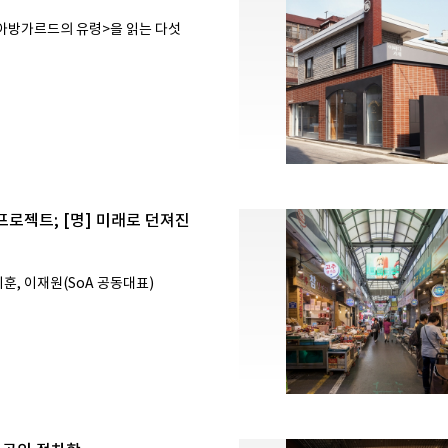
아방가르드의 유령>을 읽는 다섯
] 프로젝트; [명] 미래로 던져진
훈, 이재원(SoA 공동대표)