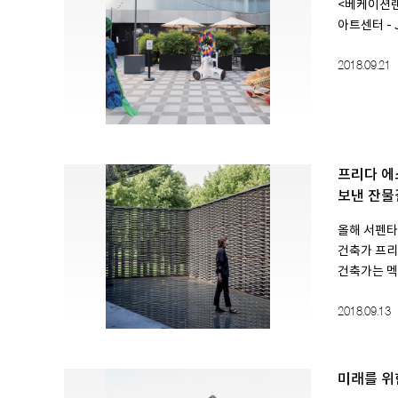
<베케이션랜
아트센터 - Ju
2018.09.21
프리다 에
보낸 잔물
올해 서펜타
건축가 프리
건축가는 멕시
2018.09.13
미래를 위