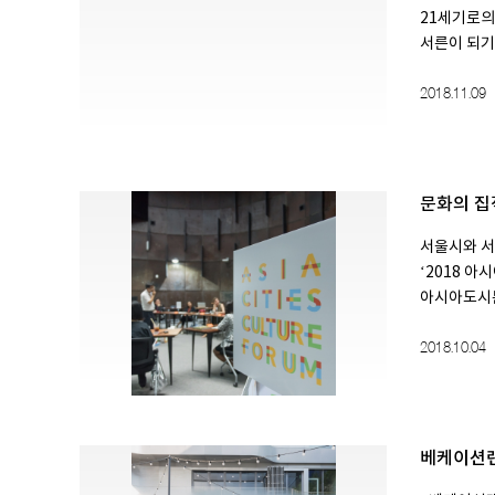
21세기로의
서른이 되기 직
2018.11.09
문화의 집
서울시와 서
‘2018 아
아시아도시문
2018.10.04
베케이션