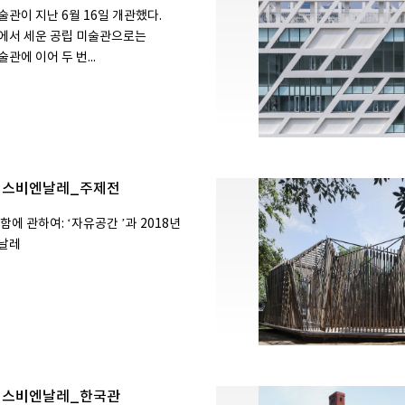
관이 지난 6월 16일 개관했다.
에서 세운 공립 미술관으로는
에 이어 두 번...
베니스비엔날레_주제전
에 관하여: ‘자유공간 ’과 2018년
날레
베니스비엔날레_한국관