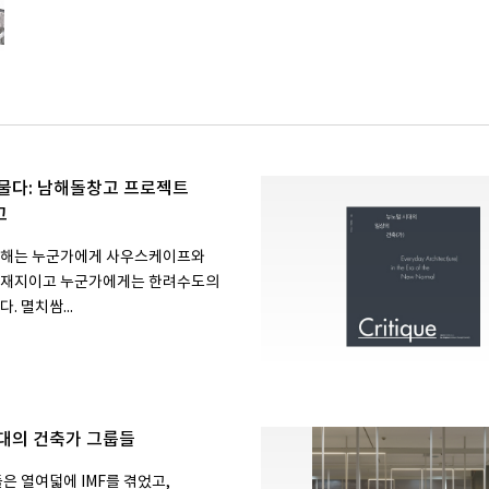
물다: 남해돌창고 프로젝트
고
남해는 누군가에게 사우스케이프와
소재지이고 누군가에게는 한려수도의
. 멸치쌈...
대의 건축가 그룹들
은 열여덟에 IMF를 겪었고,