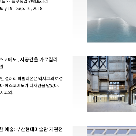
드> - 플랫폼엘 컨템포러리
ly 19 – Sep. 16, 2018
스코베도, 시공간을 가로질러
결
인 갤러리 파빌리온은 멕시코의 여성
다 에스코베도가 디자인을 맡았다.
코의...
한 예술: 부산현대미술관 개관전