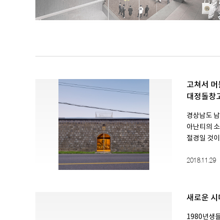
SPACE 소개
공지사항
기사문의
고쳐서 머
대정돌창
광고문의
Contact
경상남도 
아난티의 
절경일 것이다
2018.11.29
새로운 시
1980년생들