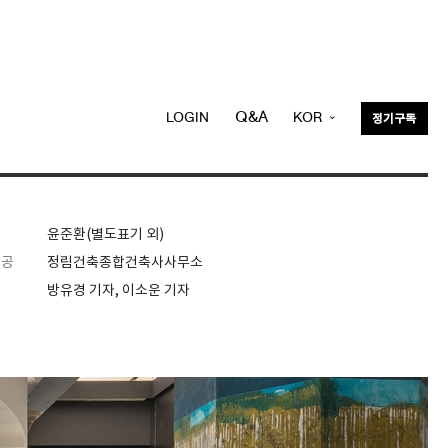
Q&A
LOGIN
KOR
정기구독
ENG
윤준환(별도표기 외)
제공
정림건축종합건축사사무소
방유경 기자, 이소운 기자