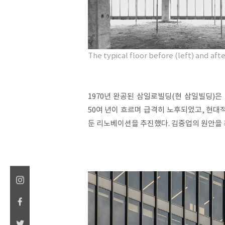
The typical floor before
(left) and aft
1970년 완공된 삼일로빌딩(현 삼일빌딩)
50여 년이 흐르며 급격히 노후되었고, 현대
둔 리노베이션을 추진했다. 김중업의 원안을 