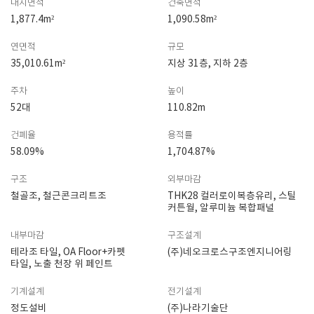
대지면적
건축면적
1,877.4m²
1,090.58m²
연면적
규모
35,010.61m²
지상 31층, 지하 2층
주차
높이
52대
110.82m
건폐율
용적률
58.09%
1,704.87%
구조
외부마감
철골조, 철근콘크리트조
THK28 컬러로이복층유리, 스틸
커튼월, 알루미늄 복합패널
내부마감
구조설계
테라조 타일, OA Floor+카펫
(주)네오크로스구조엔지니어링
타일, 노출 천장 위 페인트
기계설계
전기설계
정도설비
(주)나라기술단