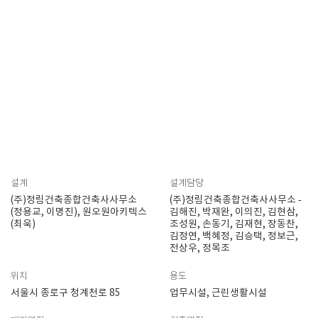
설계
설계담당
(주)정림건축종합건축사사무소
(주)정림건축종합건축사사무소 ‐
(정용교, 이명진), 원오원아키텍스
김해진, 박재완, 이의진, 김현삼,
(최욱)
조성원, 손동기, 김재현, 장동찬,
김정연, 백혜정, 김승택, 정보근,
전상우, 정목조
위치
용도
서울시 종로구 청계천로 85
업무시설, 근린생활시설