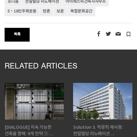
포디움
전일빌딩 리노베이션
아이에스피건축사사무소
5·18민주화운동
탄흔
보존
복합문화공간
turned_in_not
목록
RELATED ARTICLES
[DIALOGUE] 지속 가능한
Solution 3. 적응적 재사용:
건축을 향해: 9개 전략 ① ...
전일빌딩 리노베이션 ...