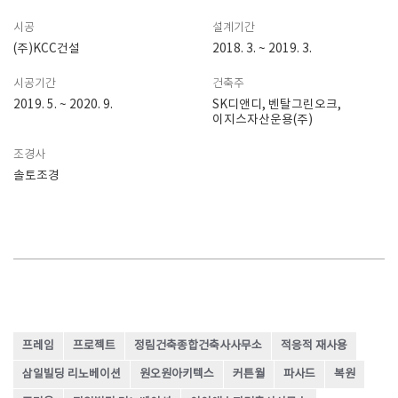
시공
설계기간
(주)KCC건설
2018. 3. ~ 2019. 3.
시공기간
건축주
2019. 5. ~ 2020. 9.
SK디앤디, 벤탈그린오크,
이지스자산운용(주)
조경사
솔토조경
프레임
프로젝트
정림건축종합건축사사무소
적응적 재사용
삼일빌딩 리노베이션
원오원아키텍스
커튼월
파사드
복원