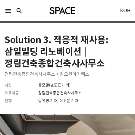
menu
search
KOR
Solution 3. 적응적 재사용:
삼일빌딩 리노베이션 |
정림건축종합건축사사무소
LOGIN
회원가입
정림건축종합건축사사무소 + 원오원아키텍스
사진
윤준환(별도표기 외)
Facebook 로그인
자료제공
정림건축종합건축사사무소
진행
방유경 기자, 이소운 기자
Twitter 로그인
Naver 로그인