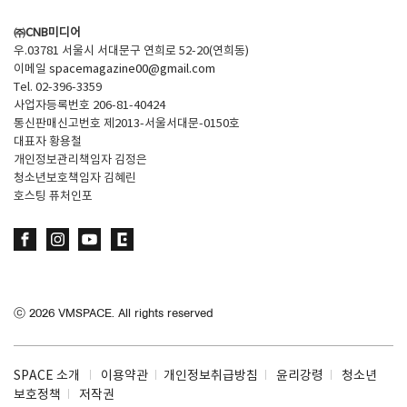
㈜CNB미디어
우.03781 서울시 서대문구 연희로 52-20(연희동)
이메일
spacemagazine00@gmail.com
Tel. 02-396-3359
사업자등록번호 206-81-40424
통신판매신고번호 제2013-서울서대문-0150호
대표자 황용철
개인정보관리책임자 김정은
청소년보호책임자 김혜린
호스팅 퓨처인포
ⓒ
2026
VMSPACE. All rights reserved
SPACE 소개
이용약관
개인정보취급방침
윤리강령
청소년
보호정책
저작권