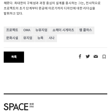
해왔다. 최대한의 구체성과 과정 중심의 설계를 중시하는 그는, 전사적으로
프로젝트의 초기 단계부터 완공에 이르기까지 디자인에 대한 리더십을
발휘하고 있다.
프로젝트
OMA
뉴뮤지엄
쇼헤이 시게마츠
렘 콜하스
문화시설
뮤지엄
뉴욕
사나
turned_in_not
목록