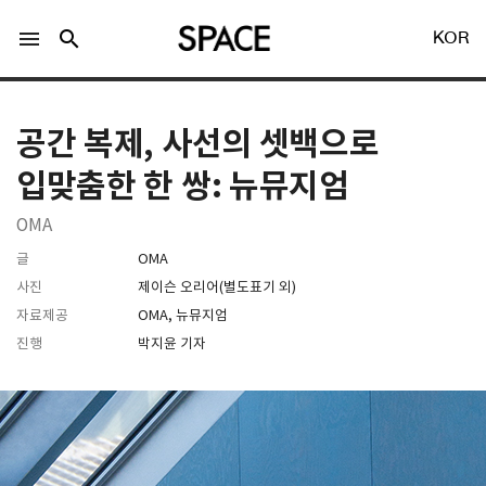
menu
search
KOR
공간 복제, 사선의 셋백으로
입맞춤한 한 쌍: 뉴뮤지엄
OMA
LOGIN
회원가입
글
OMA
사진
제이슨 오리어(별도표기 외)
자료제공
OMA, 뉴뮤지엄
Facebook 로그인
진행
박지윤 기자
Twitter 로그인
Naver 로그인