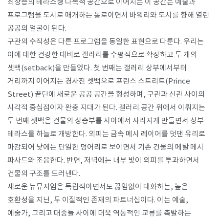
최상층의 테라스형 다목적 공간으로 이어지는 이 공간은 예술과
프로그램을 도시로 매개하는 통로이면서 바워리와 도시를 향해 열린
공공의 얼굴이 된다.
구관의 수직성은 다른 프로그램을 동일한 표현으로 다룬다. 우리는
이에 대한 건강한 대비로 갤러리를 수평적으로 확장하고 두 개의
셋백(setback)을 만들었다. 첫 번째는 갤러리 상부에서부터
거리까지 이어지는 경사진 셋백으로 프린스 스트리트(Prince
Street) 끝단에 새로운 공공 공간을 형성하며, 구관과 신관 사이의
시각적 중심점이자 완충 지대가 된다. 갤러리 공간 위에서 이뤄지는
두 번째 셋백은 건물의 상층부를 시야에서 사라지게 만들면서 상부
테라스를 하늘로 개방한다. 외피는 금속 메시 레이어를 덧댄 유리로
마감되어 낮에는 단일한 덩어리로 보이면서 기존 건물의 메탈 메시
파사드와 조응한다. 반면, 저녁에는 내부 빛이 외피를 투과하면서
건물의 구조를 드러낸다.
새로운 뉴뮤지엄은 독립적이면서도 끊임없이 대화하는, 높은
호환성을 지닌, 두 이질적인 존재의 파트너십이다. 이는 예술,
예술가, 그리고 대중들 사이에 더욱 역동적인 교류를 촉발하는