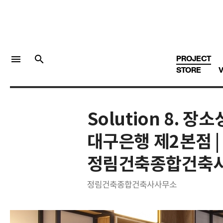
menu
search
PROJECT
STORE
V
Solution 8. 
LOGIN
회원가입
대구은행 제2본점 |
정림건축종합건축
Facebook 로그인
정림건축종합건축사사무소
Twitter 로그인
Naver 로그인