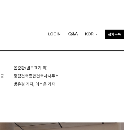
Q&A
LOGIN
KOR
정기구독
ENG
윤준환(별도표기 외)
제공
정림건축종합건축사사무소
방유경 기자, 이소운 기자