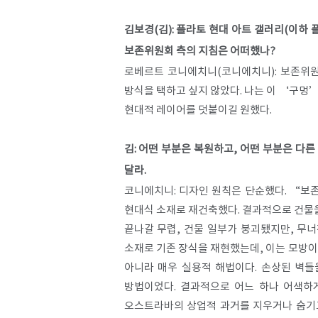
김보경(김): 플라토 현대 아트 갤러리(이하
보존위원회 측의 지침은 어떠했나?
로베르트 코니에치니(코니에치니): 보존위원
방식을 택하고 싶지 않았다. 나는 이 ‘구멍
현대적 레이어를 덧붙이길 원했다.
김: 어떤 부분은 복원하고, 어떤 부분은 다
달라.
코니에치니: 디자인 원칙은 단순했다. “보존
현대식 소재로 재건축했다. 결과적으로 건물을
끝나갈 무렵, 건물 일부가 붕괴됐지만, 무
소재로 기존 장식을 재현했는데, 이는 모방이 
아니라 매우 실용적 해법이다. 손상된 벽들
방법이었다. 결과적으로 어느 하나 어색하
오스트라바의 상업적 과거를 지우거나 숨기고