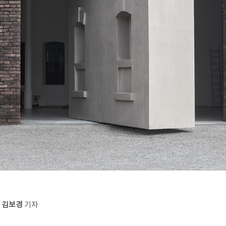
×
김보경
기자