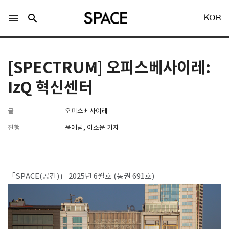
menu
search
KOR
[SPECTRUM] 오피스베사이레:
IzQ 혁신센터
글
오피스베사이레
LOGIN
회원가입
진행
윤예림, 이소운 기자
Facebook 로그인
「SPACE(공간)」 2025년 6월호 (통권 691호)​​ ​​
Twitter 로그인
Naver 로그인