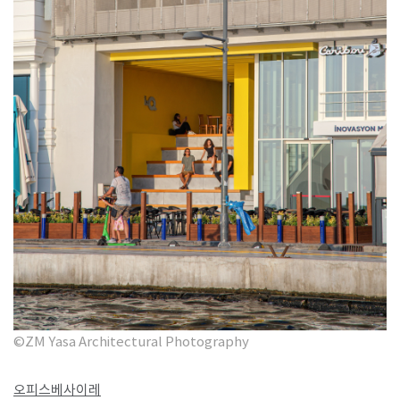
©ZM Yasa Architectural Photography
오피스베사이레