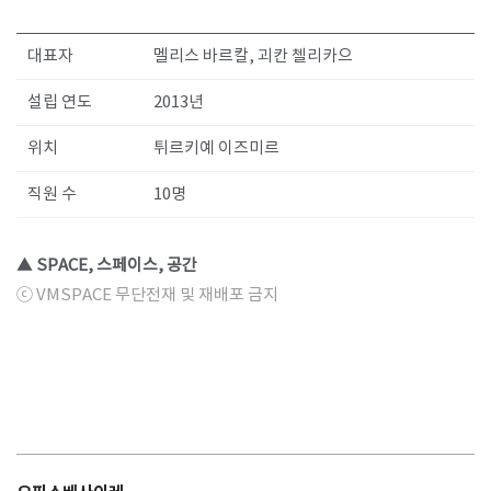
대표자
멜리스 바르칼, 괴칸 첼리카으
설립 연도
2013년
위치
튀르키예 이즈미르
직원 수
10명
▲ SPACE, 스페이스, 공간
ⓒ VMSPACE 무단전재 및 재배포 금지