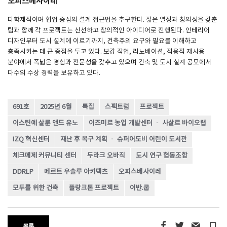
오피스베사이레
다학제적이며 협업 중심의 설계 접근법을 추구한다. 젊은 열정과 창의성을 갖춘
팀과 함께 각 프로젝트는 신선하고 창의적인 아이디어로 진행된다. 인테리어
디자인부터 도시 설계에 이르기까지, 건축주의 요구와 필요를 이해하고
충족시키는 데 큰 중점을 두고 있다. 보강 작업, 리노베이션, 적응적 재사용
분야에서 폭넓은 경험과 전문성을 갖추고 있으며 건축 및 도시 설계 공모에서
다수의 수상 경력을 보유하고 있다.
691호
2025년 6월
특집
스펙트럼
프로젝트
이스틴예 살룬 앤드 유노
이즈미르 농업 개발센터 ‐ 사살르 바이오랩
IZQ 혁신센터
재난 후 복구 계획 ‐ 슈퍼어도비 어린이 도서관
체크메제 커뮤니티 센터
두라크 오바직
도시 연구 협동조합
DDRLP
메르트 우슬루 아키텍츠
오피스베사이레
모두를 위한 건축
플랑크톤 프로젝트
어반.쿱
turned_in_not