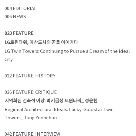
004 EDITORIAL
006 NEWS
020 FEATURE
LG트윈타워, 이상도시의 꿈을 이어가다
LG Twin Towers: Continuing to Pursue a Dream of the Ideal
City
022 FEATURE: HISTORY
036 FEATURE: CRITIQUE
지역화된 건축적 이상: 럭키금성 트윈타워_ 정윤천
Regional Architectural Ideals: Lucky-Goldstar Twin
Towers_ Jung Yoonchun
042 FEATURE: INTERVIEW