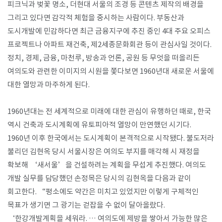
피크닉과 벚꽃 명소, 더현대 서울의 조경 등 콘텐츠 제작의 배경을
그리고 있다면 감각적 체험을 중시하는 사람이다. 부동산과
도시개발에 민감하다면 최근 금융지구에 추진 중인 4대 주요 오피스
프로젝트나 아파트 재건축, 제2세종문화회관 등이 관심사일 것이다.
정치, 경제, 금융, 마천루, 방송과 언론, 공원 등 무엇을 떠올리든
여의도와 관련한 이미지의 시원을 쫓다보면 1960년대 새로운 서울에
대한 열망과 마주하게 된다.
1960년대는 전 세계적으로 미래에 대한 관심이 유행하던 때로, 한국
역시 건축과 도시계획에 유토피아적 열망이 만연했던 시기다.
1960년 이후 한국에서는 도시계획이 본격적으로 시작됐다. 불도저라
불리던 김현옥 당시 서울시장은 여의도 부지를 매각해 시 재정을
확보해 ‘새서울’을 건설하려는 계획을 무섭게 추진했다. 여의도
개발 실무를 담당했던 손정목은 당시의 김현옥을 다음과 같이
회고한다. “평소에도 약간은 미치고 있었지만 이렇게 구체적인
목표가 생기면 그 광기는 걷잡을 수 없이 달아올랐다.
‘한강개발계획을 세워라. … 여의도에 제방을 쌓아서 가능한 많은