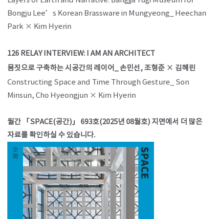
Layers of Earth and Narrative: Bangjja Yugi Museum for
Bongju Lee’s Korean Brassware in Mungyeong_ Heechan
Park × Kim Hyerin
126 RELAY INTERVIEW: I AM AN ARCHITECT
몸짓으로 구축하는 시공간의 레이어_ 손민선, 조형준 × 김혜린
Constructing Space and Time Through Gesture_ Son
Minsun, Cho Hyeongjun × Kim Hyerin
월간 「SPACE(공간)」 693호(2025년 08월호) 지면에서 더 많은
자료를 확인하실 수 있습니다.