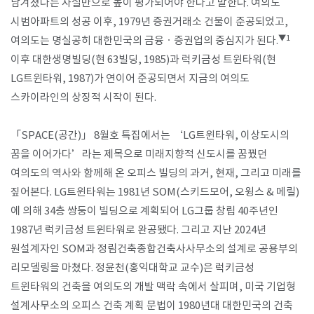
남겨졌다는 사실만으로 높이 평가되어야 한다고 말한다. 여의도
시범아파트의 성공 이후, 1979년 증권거래소 건물이 준공되었고,
▼1
여의도는 명실공히 대한민국의 금융ㆍ증권업의 중심지가 된다.
이후 대한생명빌딩(현 63빌딩, 1985)과 럭키금성 트윈타워(현
LG트윈타워, 1987)가 연이어 준공되면서 지금의 여의도
스카이라인의 상징적 시작이 된다.
「SPACE(공간)」 8월호 특집에서는 ‘LG트윈타워, 이상도시의
꿈을 이어가다’라는 제목으로 미래지향적 신도시를 꿈꿨던
여의도의 역사와 함께해 온 오피스 빌딩의 과거, 현재, 그리고 미래를
짚어본다. LG트윈타워는 1981년 SOM(스키드모어, 오윙스 & 메릴)
에 의해 34층 쌍둥이 빌딩으로 계획되어 LG그룹 창립 40주년인
1987년 럭키금성 트윈타워로 완공됐다. 그리고 지난 2024년
원설계자인 SOM과 정림건축종합건축사사무소의 설계로 공용부의
리모델링을 마쳤다. 정윤천(홍익대학교 교수)은 럭키금성
트윈타워의 건축을 여의도의 개발 맥락 속에서 살피며, 미국 기업형
설계사무소의 오피스 건축 계획 문법이 1980년대 대한민국의 건축