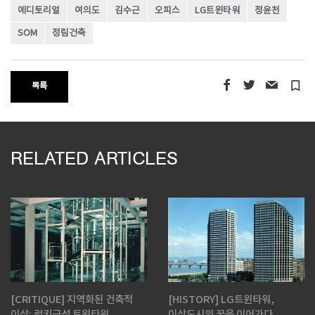
에디토리얼
여의도
김수근
오피스
LG트윈타워
정윤천
SOM
정림건축
turned_in_not
목록
RELATED ARTICLES
[CRITIQUE] 지역화된 건축적
[HISTORY] LG트윈타워,
이상: 럭키금성 트윈타워
이상도시의 꿈을 이어가다