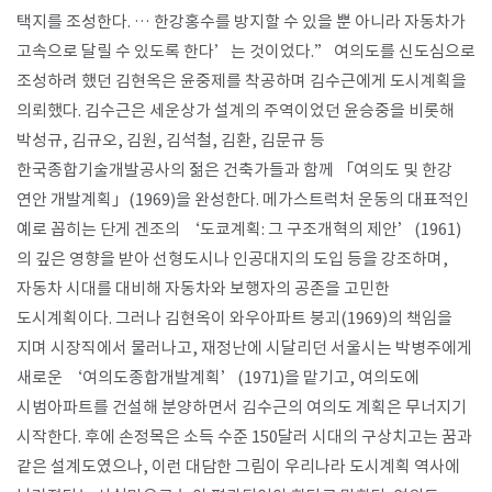
택지를 조성한다. … 한강홍수를 방지할 수 있을 뿐 아니라 자동차가
고속으로 달릴 수 있도록 한다’는 것이었다.” 여의도를 신도심으로
조성하려 했던 김현옥은 윤중제를 착공하며 김수근에게 도시계획을
의뢰했다. 김수근은 세운상가 설계의 주역이었던 윤승중을 비롯해
박성규, 김규오, 김원, 김석철, 김환, 김문규 등
한국종합기술개발공사의 젊은 건축가들과 함께 「여의도 및 한강
연안 개발계획」(1969)을 완성한다. 메가스트럭처 운동의 대표적인
예로 꼽히는 단게 겐조의 ‘도쿄계획: 그 구조개혁의 제안’(1961)
의 깊은 영향을 받아 선형도시나 인공대지의 도입 등을 강조하며,
자동차 시대를 대비해 자동차와 보행자의 공존을 고민한
도시계획이다. 그러나 김현옥이 와우아파트 붕괴(1969)의 책임을
지며 시장직에서 물러나고, 재정난에 시달리던 서울시는 박병주에게
새로운 ‘여의도종합개발계획’(1971)을 맡기고, 여의도에
시범아파트를 건설해 분양하면서 김수근의 여의도 계획은 무너지기
시작한다. 후에 손정목은 소득 수준 150달러 시대의 구상치고는 꿈과
같은 설계도였으나, 이런 대담한 그림이 우리나라 도시계획 역사에