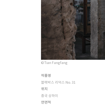
©Tian Fangfang
작품명
블랙박스 리덕스 No. 31
위치
중국 상하이
연면적