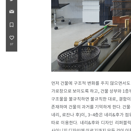
bookmark_border
favorite_border
37
먼저 건물에 구조적 변화를 주지 않으면서도
가로창으로 보이도록 하고, 건물 상부와 1층부
구조물을 불규칙하면 불규칙한 대로, 결함이 
존재하며 건물의 과거를 기억하게 한다. 건물
네리, 로잔나 후)이, 3~4층은 네리&후가 
따로 이용한다. 네리&후와 디자인 리퍼블
사이니지 디자인에 이르기까지 모든 것이 이들