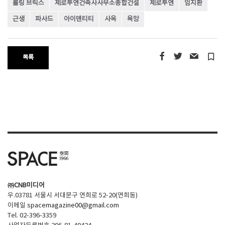
롤링 브릭스
제로투엔건축사사무소종합건설
제로투엔
임지환
근생
파사드
아이덴티티
사옥
욕망
turned_in_not
목록
㈜CNB미디어
우.03781 서울시 서대문구 연희로 52-20(연희동)
이메일
spacemagazine00@gmail.com
Tel. 02-396-3359