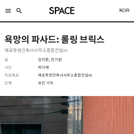
menu
search
KOR
욕망의 파사드: 롤링 브릭스
제로투엔건축사사무소종합건설㈜
글
임지환, 전기원
LOGIN
회원가입
사진
박다해
자료제공
제로투엔건축사사무소종합건설㈜
진행
유진 기자
Facebook 로그인
Twitter 로그인
Naver 로그인