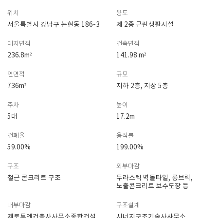
위치
용도
서울특별시 강남구 논현동 186-3
제 2종 근린생활시설
대지면적
건축면적
236.8m²
141.98 m²
연면적
규모
736m²
지하 2층, 지상 5층
주차
높이
5대
17.2m
건폐율
용적률
59.00%
199.00%
구조
외부마감
철근 콘크리트 구조
두라스텍 벽돌타일, 롱브릭,
노출콘크리트 보수도장 등
내부마감
구조설계
제로투엔건축사사무소종합건설
시너지구조기술사사무소