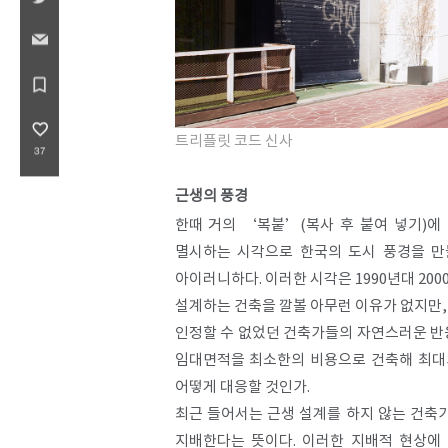
bookmark_border
favorite_border
트리플릿 코드 신사
37
근생의 풍경
한때 거의 ‘복붙’(복사 후 붙여 넣기)
멸시하는 시각으로 한국의 도시 풍경을 만
아이러니하다. 이러한 시각은 1990년대 2
설계하는 건축을 깔볼 아무런 이유가 없지만,
인정할 수 없었던 건축가들의 자연스러운 반
임대면적을 최소한의 비용으로 건축해 최대의
어떻게 대응할 것인가.
최근 들어서는 근생 설계를 하지 않는 건축
지배한다는 뜻이다. 이러한 지배적 현상에