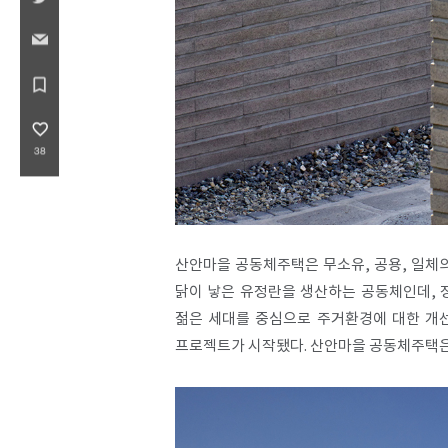
bookmark_border
favorite_border
38
산안마을 공동체주택은 무소유, 공용, 일체
닭이 낳은 유정란을 생산하는 공동체인데, 
젊은 세대를 중심으로 주거환경에 대한 개선
프로젝트가 시작됐다. 산안마을 공동체주택은