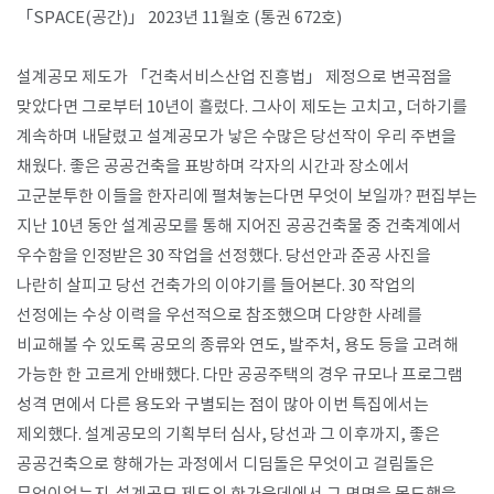
「SPACE(공간)」 2023년 11월호 (통권 672호)
​설계공모 제도가 「건축서비스산업 진흥법」 제정으로 변곡점을
맞았다면 그로부터 10년이 흘렀다. 그사이 제도는 고치고, 더하기를
계속하며 내달렸고 설계공모가 낳은 수많은 당선작이 우리 주변을
채웠다. 좋은 공공건축을 표방하며 각자의 시간과 장소에서
고군분투한 이들을 한자리에 펼쳐놓는다면 무엇이 보일까? 편집부는
지난 10년 동안 설계공모를 통해 지어진 공공건축물 중 건축계에서
우수함을 인정받은 30 작업을 선정했다. 당선안과 준공 사진을
나란히 살피고 당선 건축가의 이야기를 들어본다. 30 작업의
선정에는 수상 이력을 우선적으로 참조했으며 다양한 사례를
비교해볼 수 있도록 공모의 종류와 연도, 발주처, 용도 등을 고려해
가능한 한 고르게 안배했다. 다만 공공주택의 경우 규모나 프로그램
성격 면에서 다른 용도와 구별되는 점이 많아 이번 특집에서는
제외했다. 설계공모의 기획부터 심사, 당선과 그 이후까지, 좋은
공공건축으로 향해가는 과정에서 디딤돌은 무엇이고 걸림돌은