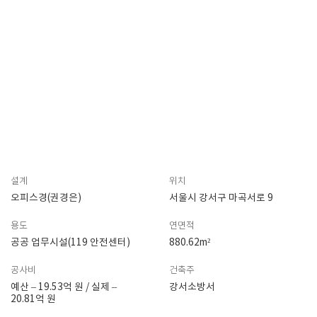
설계
위치
오피스경(권경은)
서울시 강서구 마곡서로 9
용도
연면적
공공 업무시설(119 안전센터)
880.62m²
공사비
건축주
예산 – 19.53억 원 / 실제 –
강서소방서
20.81억 원