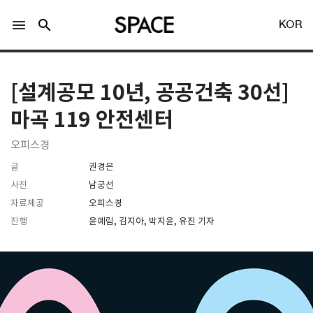
menu
search
KOR
[설계공모 10년, 공공건축 30선]
마곡 119 안전센터
오피스경
LOGIN
회원가입
글
권경은
사진
남궁선
자료제공
오피스경
Facebook 로그인
진행
윤예림, 김지아, 박지윤, 유진 기자
Twitter 로그인
Naver 로그인