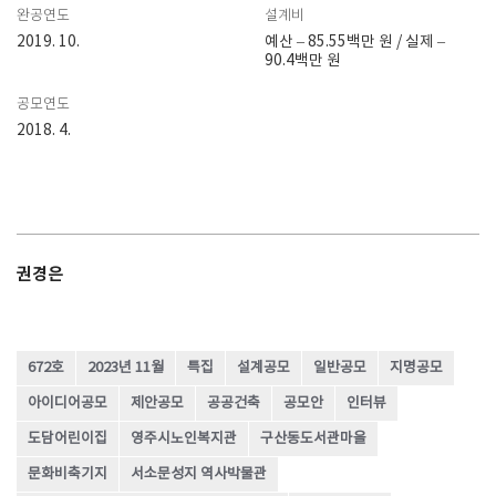
완공연도
설계비
2019. 10.
예산 – 85.55백만 원 / 실제 –
90.4백만 원
공모연도
2018. 4.
권경은
672호
2023년 11월
특집
설계공모
일반공모
지명공모
아이디어공모
제안공모
공공건축
공모안
인터뷰
도담어린이집
영주시노인복지관
구산동도서관마을
문화비축기지
서소문성지 역사박물관