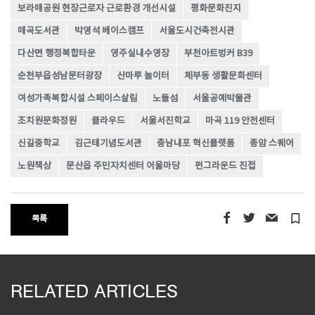
보라매공원 현장근로자 근로환경 개선시설
평화문화진지
매곡도서관
박영석 베이스캠프
서울도시건축전시관
다산면 행정복합타운
영주실내수영장
부천아트벙커 B39
순천부읍성남문터광장
산마루 놀이터
체부동 생활문화센터
여성가족복합시설 스페이스살림
노들섬
서울공예박물관
조치원문화정원
클라우드
서울서진학교
마곡 119 안전센터
신길중학교
김근태기념도서관
충남내포 혁신플랫폼
종암 스퀘어
노원책상
문산읍 주민자치센터 어울마당
펀그라운드 진접
turned_in_not
목록
RELATED ARTICLES