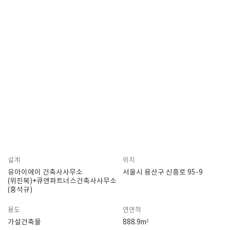
설계
위치
유아이에이 건축사사무소
서울시 용산구 신흥로 95-9
(위진복)+큐앤파트너스건축사사무소
(홍석규)
용도
연면적
가설건축물
888.9m²