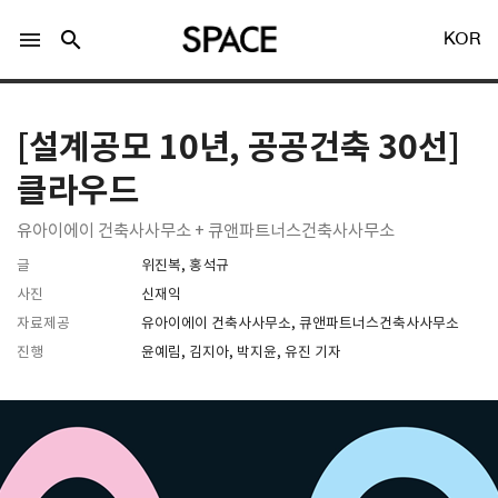
menu
search
KOR
[설계공모 10년, 공공건축 30선]
클라우드
유아이에이 건축사사무소 + 큐앤파트너스건축사사무소
LOGIN
회원가입
글
위진복, 홍석규
사진
신재익
자료제공
유아이에이 건축사사무소, 큐앤파트너스건축사사무소
Facebook 로그인
진행
윤예림, 김지아, 박지윤, 유진 기자
Twitter 로그인
Naver 로그인