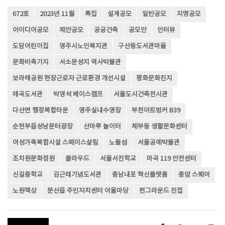
672호
2023년 11월
특집
설계공모
일반공모
지명공모
아이디어공모
제안공모
공공건축
공모안
인터뷰
도담어린이집
영주시노인복지관
구산동도서관마을
문화비축기지
서소문성지 역사박물관
보라매공원 현장근로자 근로환경 개선시설
평화문화진지
매곡도서관
박영석 베이스캠프
서울도시건축전시관
다산면 행정복합타운
영주실내수영장
부천아트벙커 B39
순천부읍성남문터광장
산마루 놀이터
체부동 생활문화센터
여성가족복합시설 스페이스살림
노들섬
서울공예박물관
조치원문화정원
클라우드
서울서진학교
마곡 119 안전센터
신길중학교
김근태기념도서관
충남내포 혁신플랫폼
종암 스퀘어
노원책상
문산읍 주민자치센터 어울마당
펀그라운드 진접