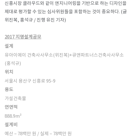
신흥시장 클라우드와 같이 엔지니어링을 기반으로 하는 디자인을
제대로 평가할 수 있는 심사위원들을 포함하는 것이 중요하다. (글
위진복, 홍석규 / 진행 유진 기자)
2017 지명설계공모
설계
유아이에이 건축사사무소(위진복)+큐앤파트너스건축사사무소
(홍석규)
위치
서울시 용산구 신흥로 95-9
용도
가설건축물
연면적
888.9m
²
설계비
예산 – 78백만 원 / 실제 – 78백만 원