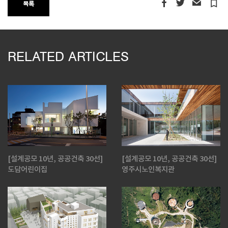
turned_in_not
목록
RELATED ARTICLES
[설계공모 10년, 공공건축 30선]
[설계공모 10년, 공공건축 30선]
도담어린이집
영주시노인복지관