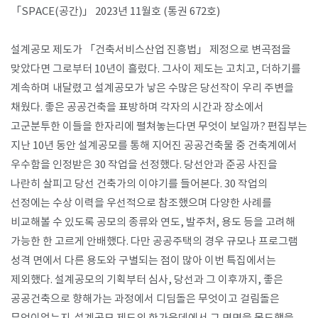
「SPACE(공간)」 2023년 11월호 (통권 672호)
​설계공모 제도가 「건축서비스산업 진흥법」 제정으로 변곡점을
맞았다면 그로부터 10년이 흘렀다. 그사이 제도는 고치고, 더하기를
계속하며 내달렸고 설계공모가 낳은 수많은 당선작이 우리 주변을
채웠다. 좋은 공공건축을 표방하며 각자의 시간과 장소에서
고군분투한 이들을 한자리에 펼쳐놓는다면 무엇이 보일까? 편집부는
지난 10년 동안 설계공모를 통해 지어진 공공건축물 중 건축계에서
우수함을 인정받은 30 작업을 선정했다. 당선안과 준공 사진을
나란히 살피고 당선 건축가의 이야기를 들어본다. 30 작업의
선정에는 수상 이력을 우선적으로 참조했으며 다양한 사례를
비교해볼 수 있도록 공모의 종류와 연도, 발주처, 용도 등을 고려해
가능한 한 고르게 안배했다. 다만 공공주택의 경우 규모나 프로그램
성격 면에서 다른 용도와 구별되는 점이 많아 이번 특집에서는
제외했다. 설계공모의 기획부터 심사, 당선과 그 이후까지, 좋은
공공건축으로 향해가는 과정에서 디딤돌은 무엇이고 걸림돌은