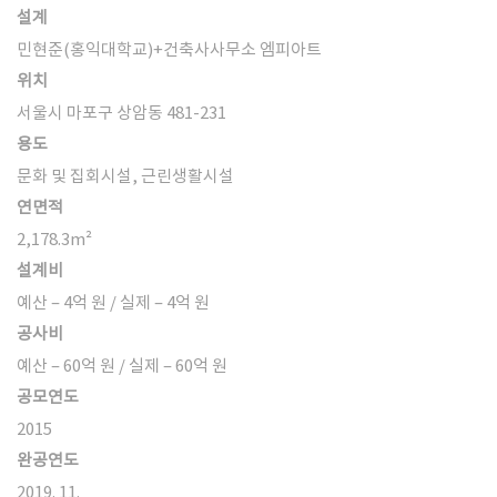
설계
민현준(홍익대학교)+건축사사무소 엠피아트
위치
서
울시 마포구 상암동 481-231
용도
문화 및 집회시설, 근린생활시설
연면적
2,178.3
m²
설계비
예산 – 4억 원 / 실제 – 4억 원
공사비
예산 – 60억 원 / 실제 – 60억 원
공모연도
2015
완공연도
2019. 11.