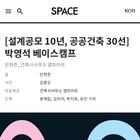
menu
search
KOR
[설계공모 10년, 공공건축 30선]
박영석 베이스캠프
민현준, 건축사사무소 엠피아트
LOGIN
회원가입
글
민현준
사진
김종오
자료제공
건축사사무소 엠피아트
Facebook 로그인
진행
윤예림, 김지아, 박지윤, 유진 기자
Twitter 로그인
Naver 로그인