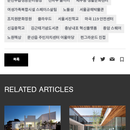
순천부읍성남문터광장
산마루 놀이터
체부동 생활문화센터
여성가족복합시설 스페이스살림
노들섬
서울공예박물관
조치원문화정원
클라우드
서울서진학교
마곡 119 안전센터
신길중학교
김근태기념도서관
충남내포 혁신플랫폼
종암 스퀘어
노원책상
문산읍 주민자치센터 어울마당
펀그라운드 진접
turned_in_not
목록
RELATED ARTICLES