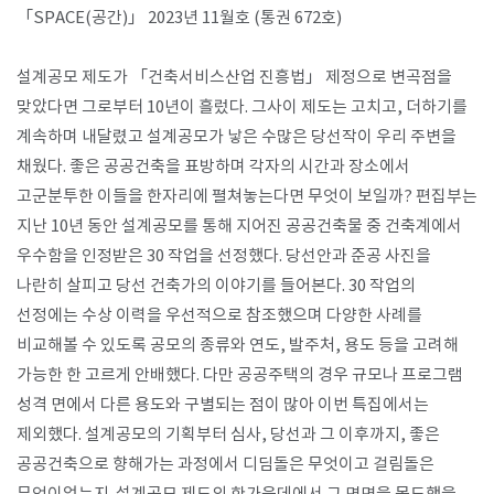
「SPACE(공간)」 2023년 11월호 (통권 672호)
​설계공모 제도가 「건축서비스산업 진흥법」 제정으로 변곡점을
맞았다면 그로부터 10년이 흘렀다. 그사이 제도는 고치고, 더하기를
계속하며 내달렸고 설계공모가 낳은 수많은 당선작이 우리 주변을
채웠다. 좋은 공공건축을 표방하며 각자의 시간과 장소에서
고군분투한 이들을 한자리에 펼쳐놓는다면 무엇이 보일까? 편집부는
지난 10년 동안 설계공모를 통해 지어진 공공건축물 중 건축계에서
우수함을 인정받은 30 작업을 선정했다. 당선안과 준공 사진을
나란히 살피고 당선 건축가의 이야기를 들어본다. 30 작업의
선정에는 수상 이력을 우선적으로 참조했으며 다양한 사례를
비교해볼 수 있도록 공모의 종류와 연도, 발주처, 용도 등을 고려해
가능한 한 고르게 안배했다. 다만 공공주택의 경우 규모나 프로그램
성격 면에서 다른 용도와 구별되는 점이 많아 이번 특집에서는
제외했다. 설계공모의 기획부터 심사, 당선과 그 이후까지, 좋은
공공건축으로 향해가는 과정에서 디딤돌은 무엇이고 걸림돌은