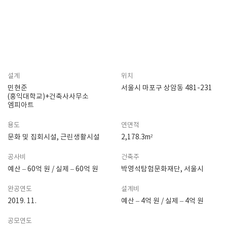
설계
위치
민현준
서울시 마포구 상암동 481-231
(홍익대학교)+건축사사무소
엠피아트
용도
연면적
문화 및 집회시설, 근린생활시설
2,178.3m²
공사비
건축주
예산 – 60억 원 / 실제 – 60억 원
박영석탐험문화재단, 서울시
완공연도
설계비
2019. 11.
예산 – 4억 원 / 실제 – 4억 원
공모연도