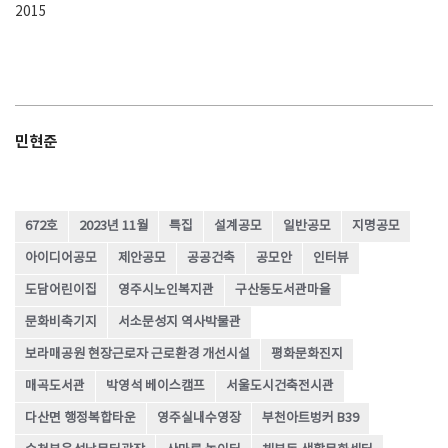
2015
민현준
672호
2023년 11월
특집
설계공모
일반공모
지명공모
아이디어공모
제안공모
공공건축
공모안
인터뷰
도담어린이집
영주시노인복지관
구산동도서관마을
문화비축기지
서소문성지 역사박물관
보라매공원 현장근로자 근로환경 개선시설
평화문화진지
매곡도서관
박영석 베이스캠프
서울도시건축전시관
다산면 행정복합타운
영주실내수영장
부천아트벙커 B39