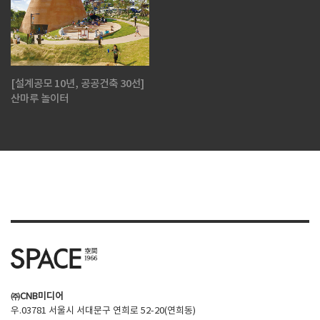
[설계공모 10년, 공공건축 30선]
산마루 놀이터
㈜CNB미디어
우.03781 서울시 서대문구 연희로 52-20(연희동)