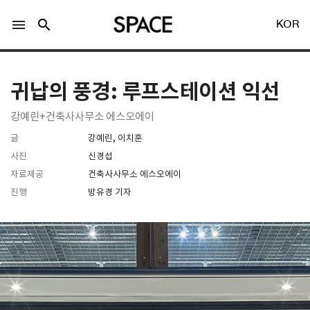
menu
search
KOR
귀납의 풍경: 루프스테이션 익선
강예린+건축사사무소 에스오에이
글
강예린, 이치훈
LOGIN
회원가입
사진
신경섭
자료제공
건축사사무소 에스오에이
진행
방유경 기자
Facebook 로그인
Twitter 로그인
Naver 로그인