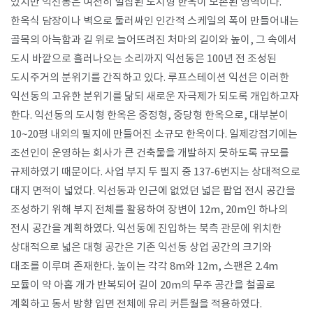
있지만 익선동은 여전히 밀집된 도시형 한옥이 보존된 영역이다.
한옥식 담장이나 벽으로 둘러싸인 인간적 스케일의 폭이 만들어내는
골목의 아늑함과 길 위로 늘어뜨려진 처마의 길이와 높이, 그 속에서
도시 바깥으로 흘러나오는 소리까지 익선동은 100년 전 조성된
도시주거의 분위기를 간직하고 있다. 루프스테이션 익선은 이러한
익선동의 고유한 분위기를 닮되 새로운 자극제가 되도록 개입하고자
한다. 익선동의 도시형 한옥은 중정형, 중당형 한옥으로, 대부분이
10~20평 내외의 필지에 만들어진 소규모 한옥이다. 일제강점기에는
조선인이 운영하는 회사가 큰 건축물을 개발하지 못하도록 규모를
규제하였기 때문이다. 사업 부지 두 필지 중 137-6번지는 상대적으로
대지 면적이 넓었다. 익선동과 인근에 없었던 넓은 팝업 전시 공간을
조성하기 위해 부지 전체를 활용하여 장변이 12m, 20m인 하나의
전시 공간을 계획하였다. 익선동에 진입하는 북측 관문에 위치한
상대적으로 넓은 대형 공간은 기존 익선동 상업 공간의 크기와
대조를 이루며 존재한다. 높이는 각각 8m와 12m, 스팬은 2.4m
모듈이 약 아홉 개가 반복되어 길이 20m의 무주 공간을 철골로
계획하고 동서 방향 입면 전체에 유리 커튼월을 적용하였다.