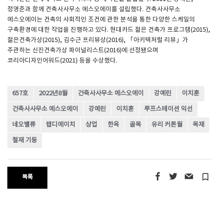
정영준과 함께 건축사사무소 에스오에이를 설립했다. 건축사사무소
에스오에이는 건축의 사회적인 조건에 관한 분석을 통한 다양한 스케일의
구축환경에 대한 작업을 진행하고 있다. 현대카드 젊은 건축가 프로그램(2015),
젊은건축가상(2015), 김수근 프리뷰상(2016), 「아키텍처럴 리뷰」가
주관하는 신진건축가상 파이널리스트(2016)에 선정됐으며
코리아디자인어워드(2021) 등을 수상했다.
657호
2022년8월
건축사사무소 에스오에이
강예린
이치훈
건축사사무소 에스오에이
강예린
이치훈
루프스테이션 익선
네오밸류
랩디에이치
상업
한옥
골목
유리 커튼월
목재
철재 기둥
turned_in_not
목록