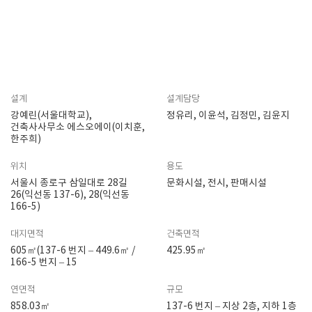
설계
설계담당
강예린(서울대학교),
정유리, 이윤석, 김정민, 김윤지
건축사사무소 에스오에이(이치훈,
한주희)
위치
용도
서울시 종로구 삼일대로 28길
문화시설, 전시, 판매시설
26(익선동 137-6), 28(익선동
166-5)
대지면적
건축면적
605㎡(137-6 번지 – 449.6㎡ /
425.95㎡
166-5 번지 – 15
연면적
규모
858.03㎡
137-6 번지 – 지상 2층, 지하 1층