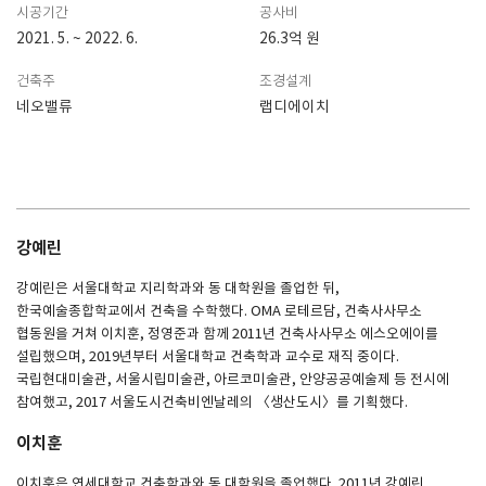
시공기간
공사비
2021. 5. ~ 2022. 6.
26.3억 원
건축주
조경설계
네오밸류
랩디에이치
강예린
강예린은 서울대학교 지리학과와 동 대학원을 졸업한 뒤,
한국예술종합학교에서 건축을 수학했다. OMA 로테르담, 건축사사무소
협동원을 거쳐 이치훈, 정영준과 함께 2011년 건축사사무소 에스오에이를
설립했으며, 2019년부터 서울대학교 건축학과 교수로 재직 중이다.
국립현대미술관, 서울시립미술관, 아르코미술관, 안양공공예술제 등 전시에
참여했고, 2017 서울도시건축비엔날레의 〈생산도시〉를 기획했다.
이치훈
이치훈은 연세대학교 건축학과와 동 대학원을 졸업했다. 2011년 강예린,