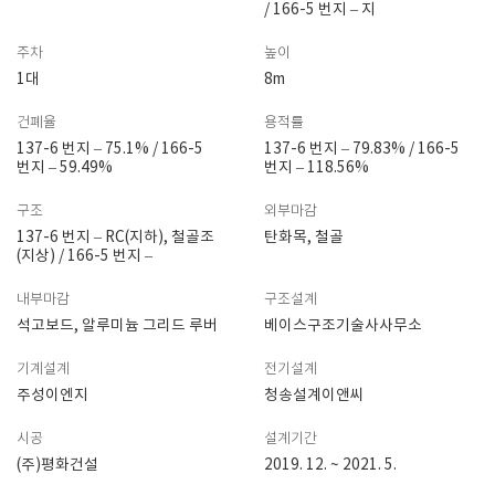
/ 166-5 번지 – 지
주차
높이
1대
8m
건폐율
용적률
137-6 번지 – 75.1% / 166-5
137-6 번지 – 79.83% / 166-5
번지 – 59.49%
번지 – 118.56%
구조
외부마감
137-6 번지 – RC(지하), 철골조
탄화목, 철골
(지상) / 166-5 번지 –
내부마감
구조설계
석고보드, 알루미늄 그리드 루버
베이스구조기술사사무소
기계설계
전기설계
주성이엔지
청송설계이앤씨
시공
설계기간
(주)평화건설
2019. 12. ~ 2021. 5.