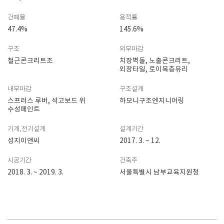
건폐율
용적률
47.4%
145.6%
구조
외부마감
철근콘크리트조
치장벽돌, 노출콘크리트,
외장타일, 로이복층유리
내부마감
구조설계
스프러스 루버, 석고보드 위
하모니구조엔지니어링
수성페인트
기계,전기설계
설계기간
성지이앤씨
2017. 3. ~ 12.
시공기간
건축주
2018. 3. ~ 2019. 3.
서울특별시 남부교육지원청