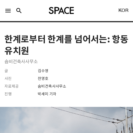
menu
search
KOR
한계로부터 한계를 넘어서는: 항동
유치원
숨비건축사사무소
LOGIN
회원가입
글
김수영
사진
전영호
자료제공
숨비건축사사무소
Facebook 로그인
진행
박세미 기자
Twitter 로그인
Naver 로그인