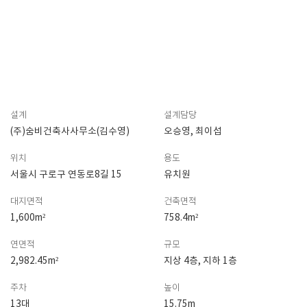
설계
설계담당
(주)숨비건축사사무소(김수영)
오승영, 최이섭
위치
용도
서울시 구로구 연동로8길 15
유치원
대지면적
건축면적
1,600m²
758.4m²
연면적
규모
2,982.45m²
지상 4층, 지하 1층
주차
높이
13대
15.75m