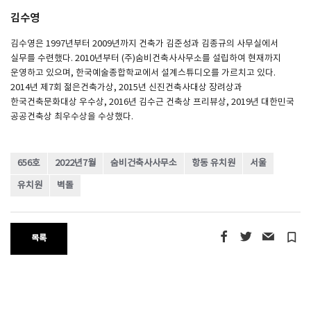
김수영
김수영은 1997년부터 2009년까지 건축가 김준성과 김종규의 사무실에서
실무를 수련했다. 2010년부터 (주)숨비건축사사무소를 설립하여 현재까지
운영하고 있으며, 한국예술종합학교에서 설계스튜디오를 가르치고 있다.
2014년 제7회 젊은건축가상, 2015년 신진건축사대상 장려상과
한국건축문화대상 우수상, 2016년 김수근 건축상 프리뷰상, 2019년 대한민국
공공건축상 최우수상을 수상했다.
656호
2022년7월
숨비건축사사무소
항동 유치원
서울
유치원
벽돌
turned_in_not
목록