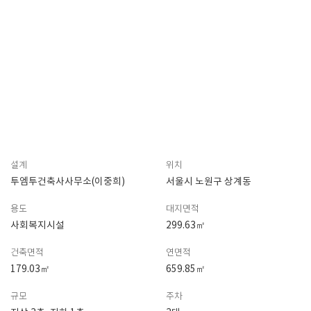
설계
위치
투엠투건축사사무소(이중희)
서울시 노원구 상계동
용도
대지면적
사회복지시설
299.63㎡
건축면적
연면적
179.03㎡
659.85㎡
규모
주차