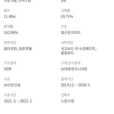
지상 3층, 지하 1층
3대
높이
건폐율
11.40m
59.75%
용적률
구조
162.96%
철근콘크리트
외부마감
내부마감
컬러강판, 점토벽돌
석고보드 위 수성페인트,
흡음보드
구조설계
기계,전기설계
SDM
㈜대광엔지니어링
시공
설계기간
㈜이본건설
2019.12. ~ 2020. 5.
시공기간
건축주
2021. 3. ~ 2022. 2.
노원구청