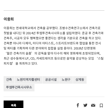
이중희
이중희는 연세대학교에서 건축을 공부했다. 조병수건축연구소에서 건축가로
첫발을 내디딘 뒤 2014년 투엠투건축사사무소를 설립하였다. 준공 후 건축가와
건축주, 시공자 모두 행복했으면 좋겠다는 생각을 기본으로 건축을 하고 있다.
건축뿐 아니라 디제이, 미디어 아티스트, 스트리트브랜드와 협업을 통한 전시
및 파티를 기획하며 다른 분야와의 접합을 실험 중이다. 2018년 단편영화
‘젊은 건축가의 슬픔’의 감독을 맡아 다수의 해외 영화제에 초청되었으며,
최근 성수동에서 LP, CD, 카세트테이프 등으로만 음악을 감상하는 모임 ‘스틸
피지컬’을 개최하고 있다.
건축
노원지역자활센터
공공시설
노원구
상계동
투엠투건축사사무소
turned_in_not
목록