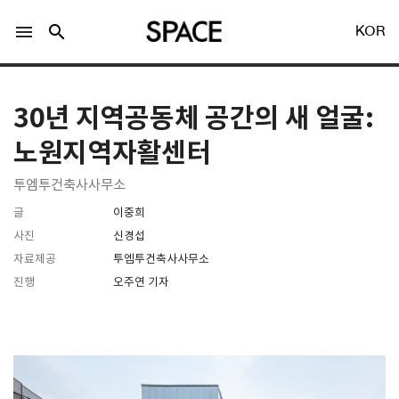
menu
search
KOR
30년 지역공동체 공간의 새 얼굴:
노원지역자활센터
투엠투건축사사무소
LOGIN
회원가입
글
이중희
사진
신경섭
자료제공
투엠투건축사사무소
Facebook 로그인
진행
오주연 기자
Twitter 로그인
Naver 로그인