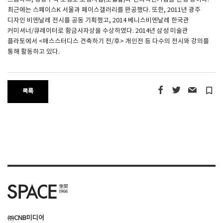
최근에는 스페이스K 서울과 페이스갤러리를 완공했다. 또한, 2011년 광주
디자인 비엔날레 전시를 공동 기획했고, 2014 베니스비엔날레 한국관
커미셔너/큐레이터로 황금사자상을 수상하였다. 2014년 삼성 미술관
플라토에서 <매스스터디스 건축하기 전/후> 개인전 등 다수의 전시와 강의를
통해 활동하고 있다.
turned_in_not
목록
㈜CNB미디어