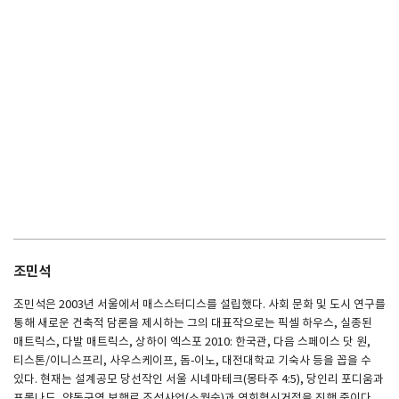
조민석
조민석은 2003년 서울에서 매스스터디스를 설립했다. 사회 문화 및 도시 연구를
통해 새로운 건축적 담론을 제시하는 그의 대표작으로는 픽셀 하우스, 실종된
매트릭스, 다발 매트릭스, 상하이 엑스포 2010: 한국관, 다음 스페이스 닷 원,
티스톤/이니스프리, 사우스케이프, 돔-이노, 대전대학교 기숙사 등을 꼽을 수
있다. 현재는 설계공모 당선작인 서울 시네마테크(몽타주 4:5), 당인리 포디움과
프롬나드, 양동구역 보행로 조성사업(소월숲)과 연희혁신거점을 진행 중이다.