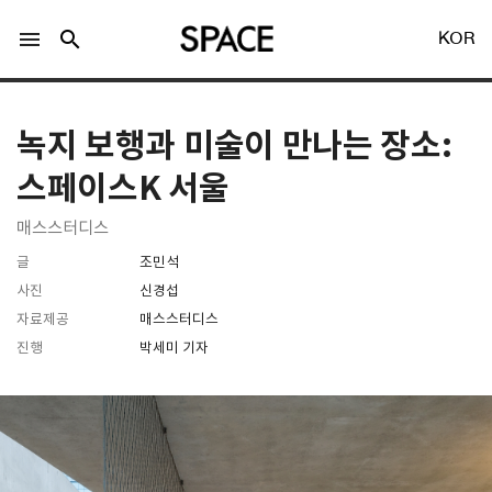
menu
search
KOR
녹지 보행과 미술이 만나는 장소:
스페이스K 서울
매스스터디스
LOGIN
회원가입
글
조민석
사진
신경섭
자료제공
매스스터디스
Facebook 로그인
진행
박세미 기자
Twitter 로그인
Naver 로그인