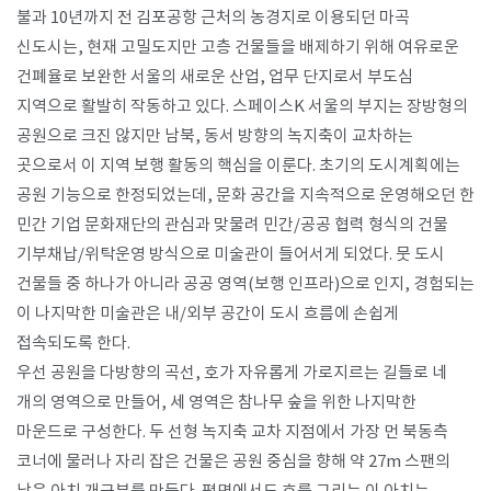
불과 10년까지 전 김포공항 근처의 농경지로 이용되던 마곡
신도시는, 현재 고밀도지만 고층 건물들을 배제하기 위해 여유로운
건폐율로 보완한 서울의 새로운 산업, 업무 단지로서 부도심
지역으로 활발히 작동하고 있다. 스페이스K 서울의 부지는 장방형의
공원으로 크진 않지만 남북, 동서 방향의 녹지축이 교차하는
곳으로서 이 지역 보행 활동의 핵심을 이룬다. 초기의 도시계획에는
공원 기능으로 한정되었는데, 문화 공간을 지속적으로 운영해오던 한
민간 기업 문화재단의 관심과 맞물려 민간/공공 협력 형식의 건물
기부채납/위탁운영 방식으로 미술관이 들어서게 되었다. 뭇 도시
건물들 중 하나가 아니라 공공 영역(보행 인프라)으로 인지, 경험되는
이 나지막한 미술관은 내/외부 공간이 도시 흐름에 손쉽게
접속되도록 한다.
우선 공원을 다방향의 곡선, 호가 자유롭게 가로지르는 길들로 네
개의 영역으로 만들어, 세 영역은 참나무 숲을 위한 나지막한
마운드로 구성한다. 두 선형 녹지축 교차 지점에서 가장 먼 북동측
코너에 물러나 자리 잡은 건물은 공원 중심을 향해 약 27m 스팬의