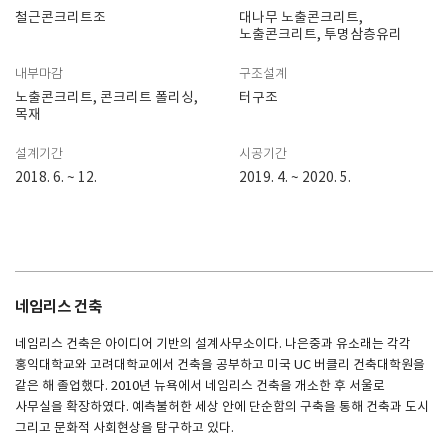
철근콘크리트조
대나무 노출콘크리트,
노출콘크리트, 투명삼층유리
내부마감
구조설계
노출콘크리트, 콘크리트 폴리싱,
터구조
목재
설계기간
시공기간
2018. 6. ~ 12.
2019. 4. ~ 2020. 5.
네임리스 건축
네임리스 건축은 아이디어 기반의 설계사무소이다. 나은중과 유소래는 각각
홍익대학교와 고려대학교에서 건축을 공부하고 미국 UC 버클리 건축대학원을
같은 해 졸업했다. 2010년 뉴욕에서 네임리스 건축을 개소한 후 서울로
사무실을 확장하였다. 예측불허한 세상 안에 단순함의 구축을 통해 건축과 도시
그리고 문화적 사회현상을 탐구하고 있다.