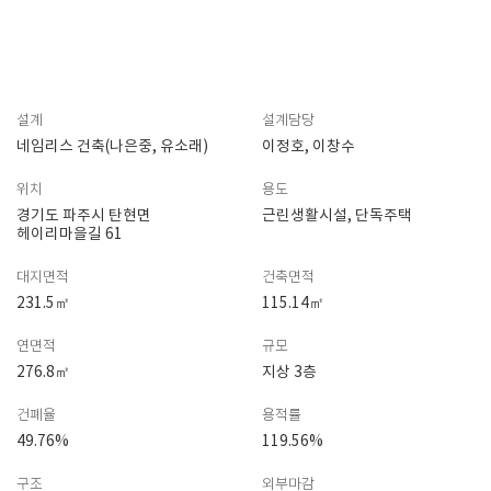
설계
설계담당
네임리스 건축(나은중, 유소래)
이정호, 이창수
위치
용도
경기도 파주시 탄현면
근린생활시설, 단독주택
헤이리마을길 61
대지면적
건축면적
231.5㎡
115.14㎡
연면적
규모
276.8㎡
지상 3층
건폐율
용적률
49.76%
119.56%
구조
외부마감