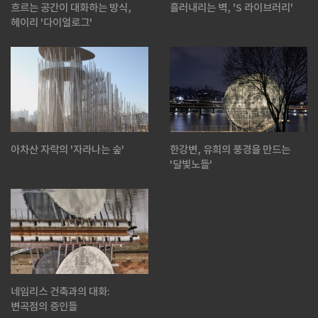
흐르는 공간이 대화하는 방식,
흘러내리는 벽, 'S 라이브러리'
헤이리 '다이얼로그'
아차산 자락의 '자라나는 숲'
한강변, 유희의 풍경을 만드는
'달빛노들'
네임리스 건축과의 대화:
변곡점의 증인들