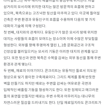
다이얼로그는 파주 헤이리 예술마을의 중심부에 위치한다. 마을
삼거리의 모서리에 위치한 대지는 많은 방문객의 흐름에 면하고
있으며, 북측으로는 고즈넉한 뒷산을 마주하고 있다. 이곳에 들어설
건축은 주변 환경과 유동인구의 흐름을 수용하며 다음의 몇 가지
대화의 기술에 의해 구성된다.
첫 번째, 대지와의 관계이다. 유동인구가 많은 모서리 땅에 위치한
대지는 사람들의 흐름이 모여드는 장소이며 이에 수많은 부딪힘을
형성한다. 외부를 향해 투명하게 열린 1, 2층 문화공간과 구조적
긴장감을 불러일으키는 모서리 기둥은 이러한 대지의 관계를 담고
있다. 또한 뒷산과 면한 북측은 수목을 감싸는 외부 동선을 통해 주변
환경과 관계 맺는다.
두 번째, 재료의 이야기이다. 콘크리트는 유동적인 돌로서 의도된
형상으로 빚기 용이한 구축재료이다. 그리드 체계를 통해 반듯한
벽을 만들기도 하지만 때로는 주변을 감싸는 여유로운 곡면과
입체적인 배흘림 기둥을 형성하기도 한다. 또한 정제되고 매끄러운
돌의 표면을 만들지만 때로는 주변 수목과 어우러지는 대나무의
자연스러운 질감을 드러내기도 한다. 단일 재료일지라도 콘크리트가