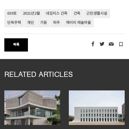
639호
2021년2월
네임리스 건축
건축
근린생활시설
단독주택
계단
기둥
파주
헤이리 예술마을
turned_in_not
목록
RELATED ARTICLES