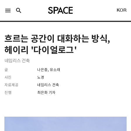
menu
search
KOR
흐르는 공간이 대화하는 방식,
헤이리 '다이얼로그'
네임리스 건축
LOGIN
회원가입
글
나은중, 유소래
사진
노경
자료제공
네임리스 건축
Facebook 로그인
진행
최은화 기자
Twitter 로그인
Naver 로그인