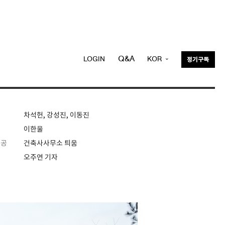
Q&A
LOGIN
KOR
정기구독
ENG
차석헌, 강성진, 이동진
이한울
제공
건축사사무소 틔움
오주연 기자