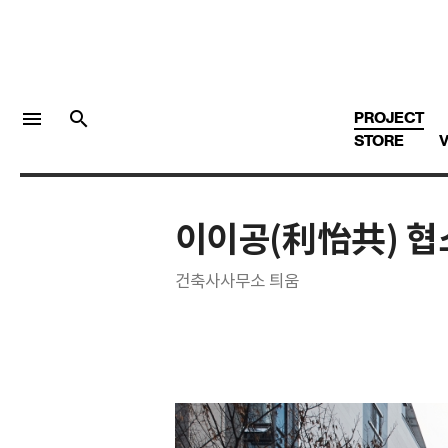
menu
search
PROJECT
STORE
V
이이공(利怡共) 
LOGIN
회원가입
건축사사무소 틔움
Facebook 로그인
Twitter 로그인
Naver 로그인