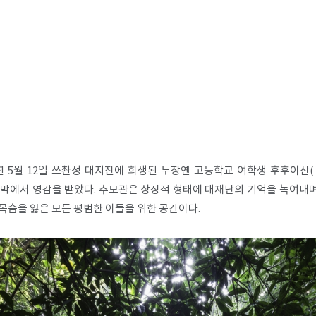
8년 5월 12일 쓰촨성 대지진에 희생된 두장옌 고등학교 여학생 후후이
천막에서 영감을 받았다. 추모관은 상징적 형태에 대재난의 기억을 녹여내
목숨을 잃은 모든 평범한 이들을 위한 공간이다.