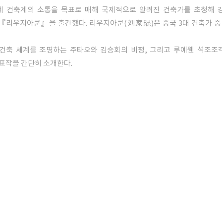
세계 건축계의 소통을 목표로 매해 국제적으로 알려진 건축가를 초청해 
 『리우지아쿤』을 출간했다. 리우지아쿤(刘家琨)은 중국 3대 건축가 중
건축 세계를 조명하는 주타오와 김승회의 비평, 그리고 루예웬 석조조각
표작을 간단히 소개한다.