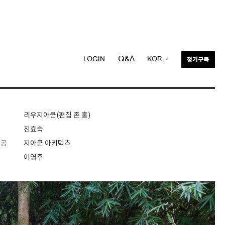
Q&A
LOGIN
KOR
정기구독
ENG
리우지아쿤(편집 존 홍)
진효숙
제공
지아쿤 아키텍츠
이영주