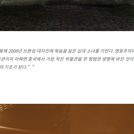
용해 2008년 쓰촨성 대지진에 목숨을 잃은 십대 소녀를 기린다. 영웅주
모관이자 어쩌면 중국에서 가장 작은 박물관을 한 평범한 생명에 바친 것이
 기초가 된다.”​
”​