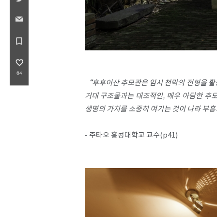
bookmark_border
favorite_border
64
“
​후후이산 추모관은 임시 천막의 전형을 활
거대 구조물과는 대조적인, 매우 아담한 추
생명의 가치를 소중히 여기는 것이 나라 부흥의
- ​주타오 홍콩대학교 교수(p41)