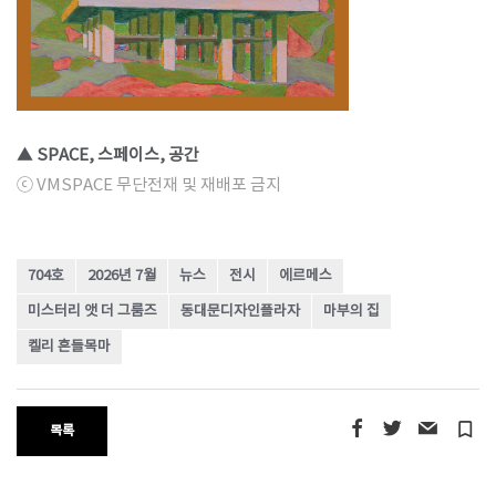
▲ SPACE, 스페이스, 공간
ⓒ VMSPACE 무단전재 및 재배포 금지
704호
2026년 7월
뉴스
전시
에르메스
미스터리 앳 더 그룸즈
동대문디자인플라자
마부의 집
켈리 흔들목마
turned_in_not
목록